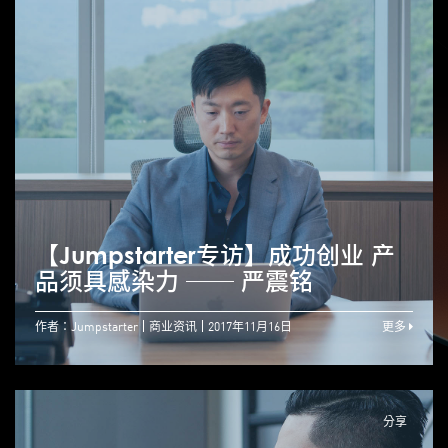
【Jumpstarter专访】成功创业 产
品须具感染力 ── 严震铭
作者：Jumpstarter
商业资讯
2017年11月16日
更多
分享