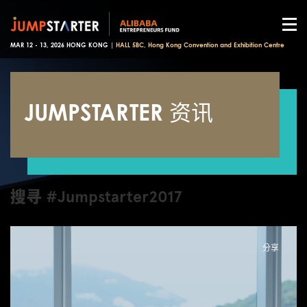
MAR 12 - 13, 2026 HONG KONG |
HALL 5BC, Hong Kong Convention and Exhibition Centre
JUMPSTARTER 资讯
搜寻 #Jumpstarter2017
分享