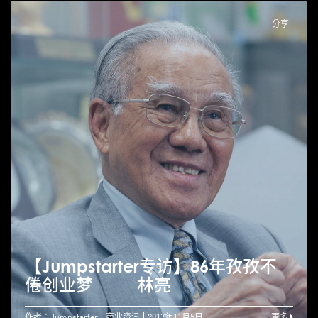
分享
【Jumpstarter专访】86年孜孜不
倦创业梦 ── 林亮
作者：Jumpstarter
商业资讯
2017年11月5日
更多