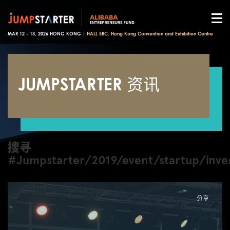
MAR 12 - 13, 2026 HONG KONG |
HALL 5BC, Hong Kong Convention and Exhibition Centre
JUMPSTARTER 资讯
搜寻
#Jumpstarter/2019/event/startup/inve
分享