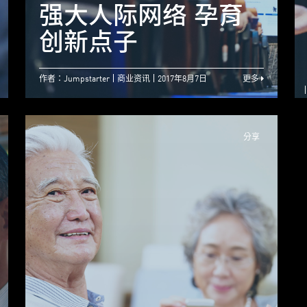
须太介怀专业人士评
强大人际网络 孕育
语
创新点子
作者：Jumpstarter
商业资讯
2017年8月7日
更多
分享