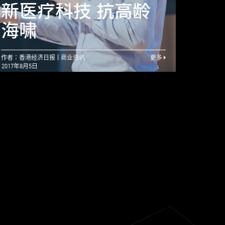
强大人际网络 孕育
新医疗科技 抗高龄
新医
创新点子
海啸
海啸
作者：香港经济日报
商业资讯
更多
2017年8月5日