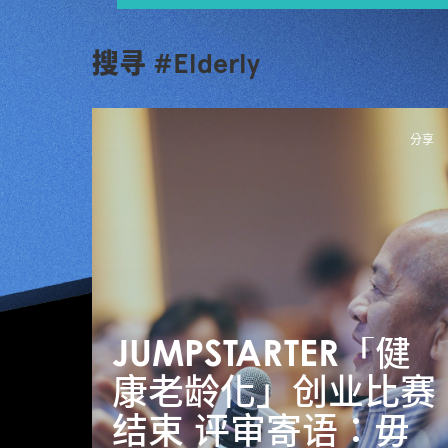
搜寻 #Elderly
分享
JUMPSTARTER「健
康老龄化」创业比赛
结束 评审寄语：毋