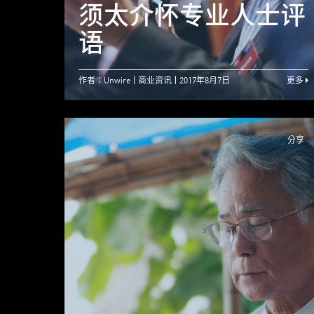
须太介怀专业人士评
语
作者：Unwire
商业资讯
2017年8月7日
更多
分享