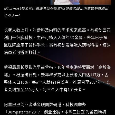
iPharma科技及营运高级总监张安雷(以健康老龄化为主题初赛胜出
企业之一)
长者人数上升，对骨科及内科的需求愈来愈高。有初创公司
利用干细胞科技，生产可植入人体的3D金属，去年已于东
区医院应用于骨科手术；另有初创发展吸入药物科技，糖尿
病患者可避免打针。
劳福局局长罗致光早前曾指，10年后本港将要面对「高龄海
啸」。根据统计处，去年65岁或以上长者人口达117万，占
整体人口16%，每6个人就有1名长者，推算直至2034年，长
者会增加至230万人，每三个人中有1个长者。
阿里巴巴创业者基金联同数码港、科技园举办
「Jumpstarter 2017」创业比赛，本周三(2日)为第四场初