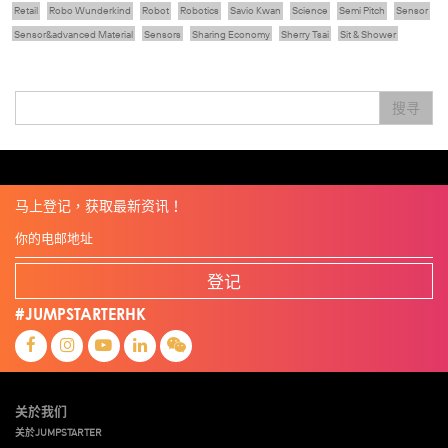
Retail
Robo Wunderkind
Robot
Robotics
Savio Kwan
Science
Semi Pitch
Sensor
Sensor&advanced Material
Sensors
Sharing Economy
Sherry Tsai
Sit & Shower
Skiills
Skills
Smart City
Social Commerce
Soft Wearable Robotics Limited
Start Up
Startup
Story
Student
Sustainability
Technology
Teddy Chan
Themills
Tips
搜寻
Travel
Viewider
Vr
Wearables
专家观点
健康老齡化
傳感器
先進物料
全港最大規模創業比賽
創業盛典
嚴震銘
夢想本應翺翔
张柏鸿
智慧城市
朱嘉盈
林亮
楊聖武
機械人技術
电子商务
盛智文
總決賽
线上视频
蔡晓慧
車品覺
關明生
關祖堯
陈龙生
陳子翔
陳智思
電子商務
魏華星
麦天枢
马上登记，获取最新资讯！
登记
#JUMPSTARTERHK
关於我们
关於JUMPSTARTER