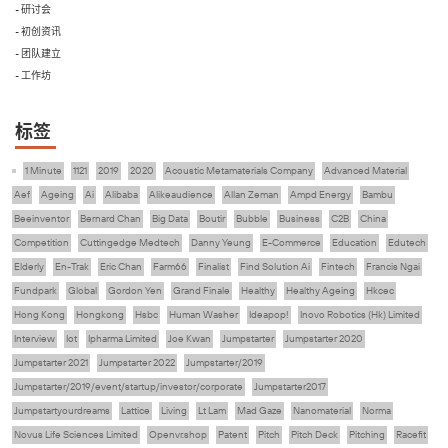
- 研讨会
- 初创资讯
- 团队建立
- 工作坊
标签
1 Minute
1121
2019
2020
Acoustic Metamaterials Company
Advanced Material
Aef
Ageing
Ai
Alibaba
Alikeaudience
Allan Zeman
Ampd Energy
Bambu
Beeinventor
Bernard Chan
Big Data
Boutir
Bubble
Business
C2B
China
Competition
Cuttingedge Medtech
Danny Yeung
E-Commerce
Education
Edutech
Elderly
En-Trak
Eric Chan
Farm66
Finalist
Find Solution Ai
Fintech
Francis Ngai
Fundpark
Global
Gordon Yen
Grand Finale
Healthy
Healthy Ageing
Hkcec
Hong Kong
Hongkong
Hsbc
Human Washer
Ideapop!
Inovo Robotics (Hk) Limited
Interview
Iot
Ipharma Limited
Joe Kwan
Jumpstarter
Jumpstarter 2020
Jumpstarter 2021
Jumpstarter 2022
Jumpstarter/2019
Jumpstarter/2019/event/startup/investor/corporate
Jumpstarter2017
Jumpstartyourdreams
Lattice
Living
Lt Lam
Mad Gaze
Nanomaterial
Norma
Novus Life Sciences Limited
Openvr.shop
Patent
Pitch
Pitch Deck
Pitching
Racefit