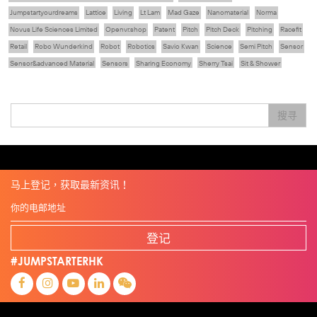
Jumpstartyourdreams
Lattice
Living
Lt Lam
Mad Gaze
Nanomaterial
Norma
Novus Life Sciences Limited
Openvr.shop
Patent
Pitch
Pitch Deck
Pitching
Racefit
Retail
Robo Wunderkind
Robot
Robotics
Savio Kwan
Science
Semi Pitch
Sensor
Sensor&advanced Material
Sensors
Sharing Economy
Sherry Tsai
Sit & Shower
Skiills
Skills
Smart City
Social Commerce
Soft Wearable Robotics Limited
Start Up
Startup
Story
Student
Sustainability
Technology
Teddy Chan
Themills
Tips
搜寻
Travel
Viewider
Vr
Wearables
专家观点
健康老齡化
傳感器
先進物料
全港最大規模創業比賽
創業盛典
嚴震銘
夢想本應翺翔
张柏鸿
智慧城市
朱嘉盈
林亮
楊聖武
機械人技術
电子商务
盛智文
總決賽
线上视频
蔡晓慧
車品覺
關明生
關祖堯
陈龙生
陳子翔
陳智思
電子商務
魏華星
麦天枢
马上登记，获取最新资讯！
登记
#JUMPSTARTERHK