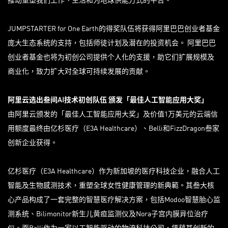
JUMPSTARTER for One Earth的得奖队伍将获得阿里巴巴创业者基金
庞大生态系统的支持，包括师徒计划及潜在的投资机会。 阿里巴巴
创业者基金也将为初创公司提供个人化的支援，助它们扩展规模及
商业化，致力扩大对全球可持续发展的贡献。
阿里云
选出叁间
AI
技术初创队伍
颁发「最佳人工智能应用大奖」
由阿里云颁发的「最佳人工智能应用大奖」及价值1万美元的云端信
用额度最终由亿杉医疗（E3A Healthcare）、Belli和FizzDragon叁家
创新企业获得。
亿杉医疗（E3A Healthcare）作为新加坡的医疗科技企业，融合人工
智能及生物感测技术，重塑全球女性健康管理的新典範。其叁大核
心产品构成了一套完整的智慧医疗解决方案，包括Modoo智慧胎心监
测系统、Bilimonitor新生儿黄疸监测仪及Nora子宫内膜异位治疗
仪。而Belli作为一家以工智能驱动的物流科技公司，凭藉其创新的