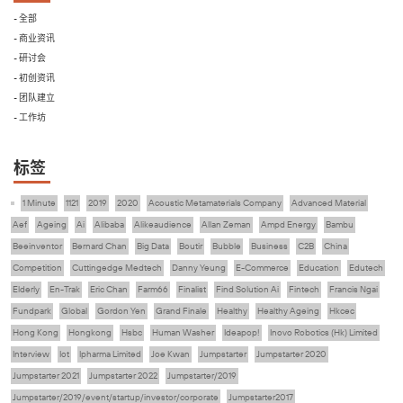
- 全部
- 商业资讯
- 研讨会
- 初创资讯
- 团队建立
- 工作坊
标签
1 Minute
1121
2019
2020
Acoustic Metamaterials Company
Advanced Material
Aef
Ageing
Ai
Alibaba
Alikeaudience
Allan Zeman
Ampd Energy
Bambu
Beeinventor
Bernard Chan
Big Data
Boutir
Bubble
Business
C2B
China
Competition
Cuttingedge Medtech
Danny Yeung
E-Commerce
Education
Edutech
Elderly
En-Trak
Eric Chan
Farm66
Finalist
Find Solution Ai
Fintech
Francis Ngai
Fundpark
Global
Gordon Yen
Grand Finale
Healthy
Healthy Ageing
Hkcec
Hong Kong
Hongkong
Hsbc
Human Washer
Ideapop!
Inovo Robotics (Hk) Limited
Interview
Iot
Ipharma Limited
Joe Kwan
Jumpstarter
Jumpstarter 2020
Jumpstarter 2021
Jumpstarter 2022
Jumpstarter/2019
Jumpstarter/2019/event/startup/investor/corporate
Jumpstarter2017