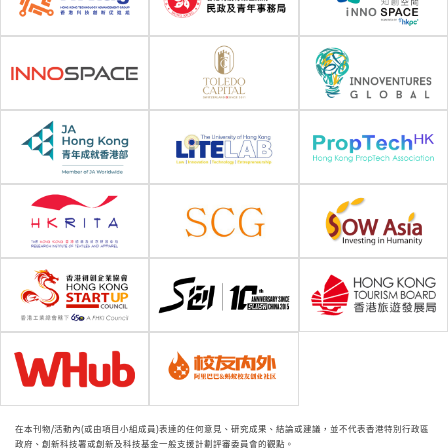
在本刊物/活動內(或由項目小組成員)表達的任何意見、研究成果、結論或建議，並不代表香港特別行政區
政府、創新科技署或創新及科技基金一般支援計劃評審委員會的觀點。