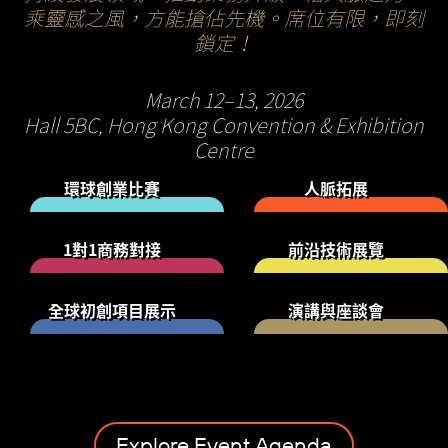
乘靈感之風，方能搶佔先機。席位有限，即刻
鎖定！
March 12–13, 2026
Hall 5BC, Hong Kong Convention & Exhibition
Centre
環球創業比賽
人脈拓展
1對1商務對接
前沿技術展覽
全球初創項目展示
演講與座談會
Explore Event Agenda