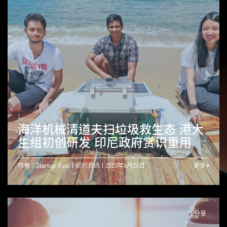
海洋机械清道夫扫垃圾救生态 港大
生组初创研发 印尼政府赏识重用
作者：Startup Beat
初创资讯
2020年6月24日
更多
分享