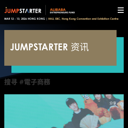
MAR 12 - 13, 2026 HONG KONG |
HALL 5BC, Hong Kong Convention and Exhibition Centre
JUMPSTARTER 资讯
搜寻 #電子商務
分享