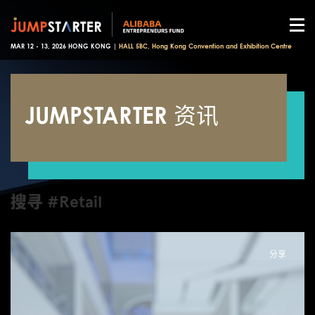
MAR 12 - 13, 2026 HONG KONG |
HALL 5BC, Hong Kong Convention and Exhibition Centre
JUMPSTARTER 资讯
搜寻 #Retail
分享