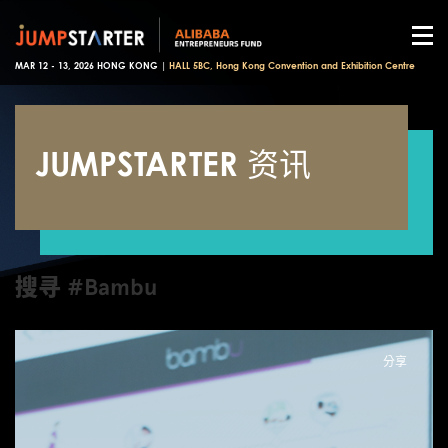
MAR 12 - 13, 2026 HONG KONG |
HALL 5BC, Hong Kong Convention and Exhibition Centre
JUMPSTARTER 资讯
搜寻 #Bambu
分享