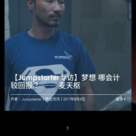
【Jumpstarter专访】梦想 哪会计
较回报？ ── 麦天枢
作者：Jumpstarter
商业资讯
2017年8月8日
更多
1