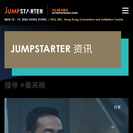
MAR 12 - 13, 2026 HONG KONG |
HALL 5BC, Hong Kong Convention and Exhibition Centre
JUMPSTARTER 资讯
搜寻 #麦天枢
分享