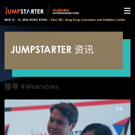
MAR 12 - 13, 2026 HONG KONG |
HALL 5BC, Hong Kong Convention and Exhibition Centre
JUMPSTARTER 资讯
搜寻 #Wearables
分享