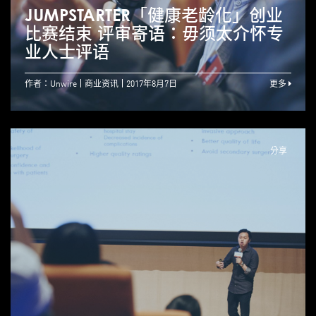
JUMPSTARTER「健康老龄化」创业
比赛结束 评审寄语：毋须太介怀专
业人士评语
作者：Unwire
商业资讯
2017年8月7日
更多
分享