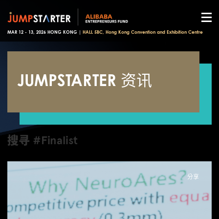
MAR 12 - 13, 2026 HONG KONG |
HALL 5BC, Hong Kong Convention and Exhibition Centre
JUMPSTARTER 资讯
搜寻 #Finalist
分享