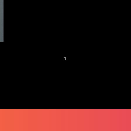
钟】OpenVR.shop
– 虚拟现实网购梦
1