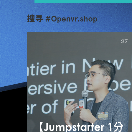
搜寻 #Openvr.shop
分享
【Jumpstarter 1分