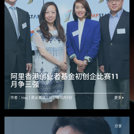
阿里香港创业者基金初创企比赛11
月争三强
作者：hkej
商业资讯
2017年10月9日
更多
分享