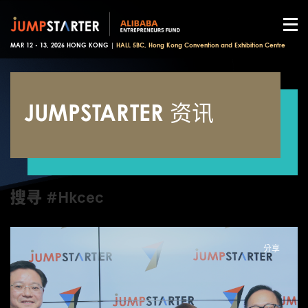
MAR 12 - 13, 2026 HONG KONG |
HALL 5BC, Hong Kong Convention and Exhibition Centre
JUMPSTARTER 资讯
搜寻 #Hkcec
分享