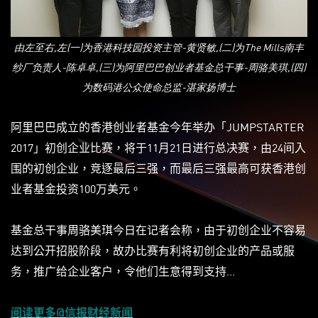
由左至右,左(一)为香港科技园投资主管-黄贤敏,(二)为The Mills南丰
纱厂负责人-陈卓卓,(三)为阿里巴巴创业者基金总干事-周骆美琪,(四)
为数码港公众使命总监-湛家扬博士
阿里巴巴成立的香港创业者基金今年举办「JUMPSTARTER
2017」初创企业比赛，将于11月21日进行总决赛，由24间入
围的初创企业，竞逐最后三强，而最后三强最高可获香港创
业者基金投资100万美元。
基金总干事周骆美琪今日在记者会称，由于初创企业不容易
达到公开招股阶段，故办比赛有利将初创企业的产品或服
务，推广给企业客户，令他们生意得到支持...​
阅读更多@信报财经新闻