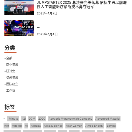
JUMPSTARTER 2025 总决赛完美落幕 信标生医以前瞻
性人工智能医疗诊断技术勇夺冠军
2025年4月7日
—
2025年3月4日
分类
- 全部
- 商业资讯
- 研讨会
- 初创资讯
- 团队建立
- 工作坊
标签
1 Minute
1121
2019
2020
Acoustic Metamaterials Company
Advanced Material
Aef
Ageing
Ai
Alibaba
Alikeaudience
Allan Zeman
Ampd Energy
Bambu