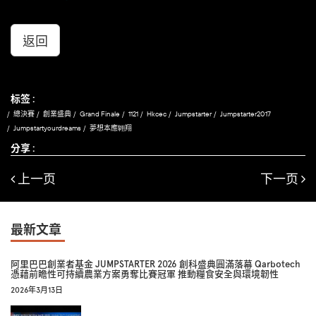
返回
标签 :
總決賽
創業盛典
Grand Finale
1121
Hkcec
Jumpstarter
Jumpstarter2017
Jumpstartyourdreams
夢想本應翺翔
分享 :
上一页
下一页
最新文章
阿里巴巴創業者基金 JUMPSTARTER 2026 創科盛典圓滿落幕 Qarbotech
憑藉前瞻性可持續農業方案勇奪比賽冠軍 推動糧食安全與環境韌性
2026年3月13日