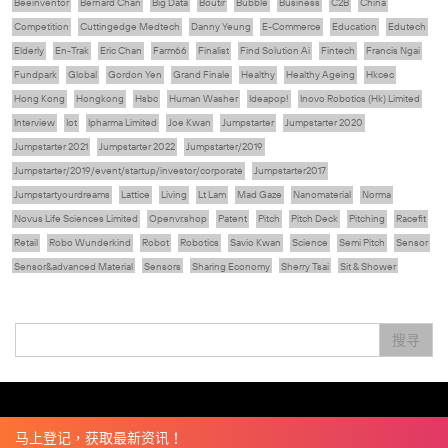
Beeinventor
Bernard Chan
Big Data
Boutir
Bubble
Business
C2B
China
Competition
Cuttingedge Medtech
Danny Yeung
E-Commerce
Education
Edutech
Elderly
En-Trak
Eric Chan
Farm66
Finalist
Find Solution Ai
Fintech
Francis Ngai
Fundpark
Global
Gordon Yen
Grand Finale
Healthy
Healthy Ageing
Hkcec
Hong Kong
Hongkong
Hsbc
Human Washer
Ideapop!
Inovo Robotics (Hk) Limited
Interview
Iot
Ipharma Limited
Joe Kwan
Jumpstarter
Jumpstarter 2020
Jumpstarter 2021
Jumpstarter 2022
Jumpstarter/2019
Jumpstarter/2019/event/startup/investor/corporate
Jumpstarter2017
Jumpstartyourdreams
Lattice
Living
Lt Lam
Mad Gaze
Nanomaterial
Norma
Novus Life Sciences Limited
Openvr.shop
Patent
Pitch
Pitch Deck
Pitching
Racefit
Retail
Robo Wunderkind
Robot
Robotics
Savio Kwan
Science
Semi Pitch
Sensor
Sensor&advanced Material
Sensors
Sharing Economy
Sherry Tsai
Sit & Shower
Skiills
Skills
Smart City
Social Commerce
Soft Wearable Robotics Limited
Start Up
Startup
Story
Student
Sustainability
Technology
Teddy Chan
Themills
Tips
搜寻
Travel
Viewider
Vr
Wearables
专家观点
健康老齡化
傳感器
先進物料
全港最大規模創業比賽
創業盛典
嚴震銘
夢想本應翺翔
张柏鸿
智慧城市
朱嘉盈
林亮
楊聖武
機械人技術
电子商务
盛智文
總決賽
线上视频
蔡晓慧
車品覺
關明生
關祖堯
陈龙生
陳子翔
陳智思
電子商務
魏華星
麦天枢
马上登记，获取最新资讯！