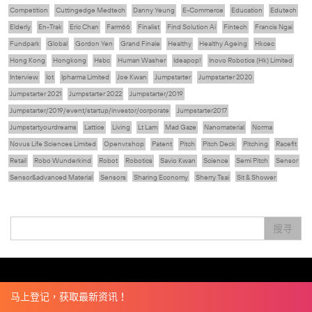
Competition
Cuttingedge Medtech
Danny Yeung
E-Commerce
Education
Edutech
Elderly
En-Trak
Eric Chan
Farm66
Finalist
Find Solution Ai
Fintech
Francis Ngai
Fundpark
Global
Gordon Yen
Grand Finale
Healthy
Healthy Ageing
Hkcec
Hong Kong
Hongkong
Hsbc
Human Washer
Ideapop!
Inovo Robotics (Hk) Limited
Interview
Iot
Ipharma Limited
Joe Kwan
Jumpstarter
Jumpstarter 2020
Jumpstarter 2021
Jumpstarter 2022
Jumpstarter/2019
Jumpstarter/2019/event/startup/investor/corporate
Jumpstarter2017
Jumpstartyourdreams
Lattice
Living
Lt Lam
Mad Gaze
Nanomaterial
Norma
Novus Life Sciences Limited
Openvr.shop
Patent
Pitch
Pitch Deck
Pitching
Racefit
Retail
Robo Wunderkind
Robot
Robotics
Savio Kwan
Science
Semi Pitch
Sensor
Sensor&advanced Material
Sensors
Sharing Economy
Sherry Tsai
Sit & Shower
Skiills
Skills
Smart City
Social Commerce
Soft Wearable Robotics Limited
Start Up
Startup
Story
Student
Sustainability
Technology
Teddy Chan
Themills
Tips
搜寻
Travel
Viewider
Vr
Wearables
专家观点
健康老齡化
傳感器
先進物料
全港最大規模創業比賽
創業盛典
嚴震銘
夢想本應翺翔
张柏鸿
智慧城市
朱嘉盈
林亮
楊聖武
機械人技術
电子商务
盛智文
總決賽
线上视频
蔡晓慧
車品覺
關明生
關祖堯
陈龙生
陳子翔
陳智思
電子商務
魏華星
麦天枢
马上登记，获取最新资讯！