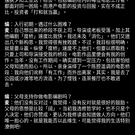
都面对同一困局。而港产电影的投资与回报，实在不成正
比，投资者「打和就当赢」。
编
：入行初期，遇过什么困难？
麦
：自己想出来的桥段不获上司、导演或老板受落，加上其
他编剧「度桥」速度比我快，我还未及「消化」，他们又道
出几个新构思，我觉得很有挫败感。不过，我目标很明确，
就是要斗赢。纵使「度桥」速度不上他们，但要以质取胜，
只要上司和导演接受我的桥段，电影作品里便会有我的创
作。当年，没有工作期间，确实感到一定压力，包括害怕给
父母知道而担心。所以，亲身演绎了一个陈腔滥调的电影桥
段：我向他们讹称「有工作」而外出离家，其实，我是去了
公园或沙滩等地方流连，为了悭钱，连茶餐厅也不敢进
去。
编
：父母支持你做电影编剧吗？
麦
：他们没有反对过，我觉得，没有反对就是很好的鼓励。
父母的思想是比较「阔」，当初我选修哲学时，也不只是个
人决定，他们亦赞成，更认为我修读会知道做人方向。他们
唯一担心的，就是我能否以此维生，可能觉得我的生活特别
潦倒吧!