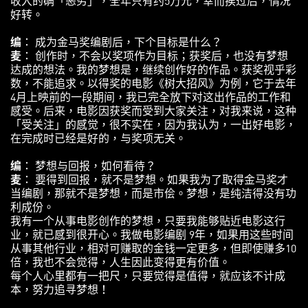
好转。
编
： 成为金马奖编剧后，下个目标是什么？
麦
： 创作时，不会以奖项作为目标；获奖后，也没有梦想
达成的想法。我的梦想是，继续创作好的作品。获奖视乎彩
数，不能追求。以得奖的电影《树大招风》为例，它于去年
4月上映前的一段期间，我已完全放下对这出作品的工作和
感受。后来，电影因获奖而受到大家关注，对我来说，这种
「受关注」的感觉，很不实在，因为我认为，一出好电影，
在完成时已经是好的，与奖项无关。
编
： 梦想与回报，如何看待？
麦
： 要得到回报，就不是梦想。如果我为了取得金马奖才
当编剧，那就不是梦想，而是市侩。梦想，是纯洁得没有功
利成份。
我有一个从事电影创作的梦想，只要我能够贴近电影这行
业，就已感到很开心。我做电影编剧 9年，如果用这些时间
从事其他行业，相对可赚取的金钱一定更多，但即使赚多10
倍，我也不会觉得，人生因此变得更有价值。
每个人心里都有一把尺，只要觉得是值得，就应该不计成
本，努力追寻梦想！