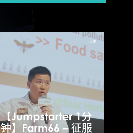
分享
Jumpstarter专
【Jumpstarter 1分
【Ju
访】克服众筹困难
钟】Farm66 – 征服
钟】F