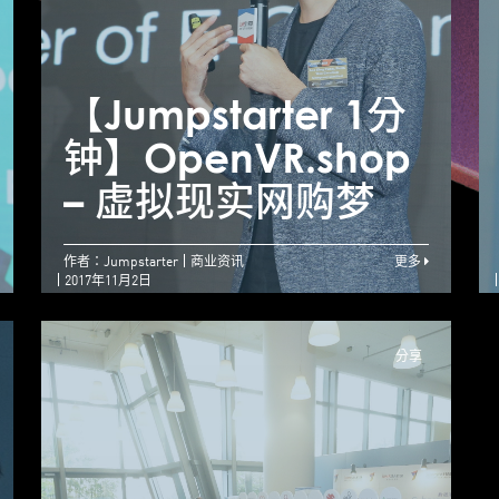
【Jumpstarter 1分
【Jumpstarter 1分
【
钟】Boutir – 由零起
钟】OpenVR.shop
步 挑战100分创业路
– 虚拟现实网购梦
作者：Jumpstarter
商业资讯
更多
2017年11月2日
分享