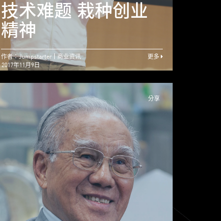
开拓初创契机 ──
技术难题 栽种创业
技术
关祖尧
精神
精神
作者：Jumpstarter
商业资讯
更多
2017年11月9日
分享