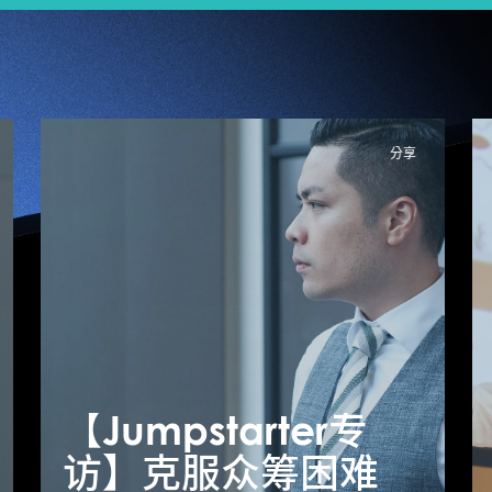
分享
【Jumpstarter 1分
【Jumpstarter专
【
钟】Find Solution
访】克服众筹困难