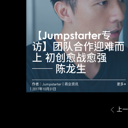
【Jumpstarter专
访】团队合作迎难而
上 初创愈战愈强
── 陈龙生
作者：Jumpstarter
商业资讯
更多
2017年10月31日
上一