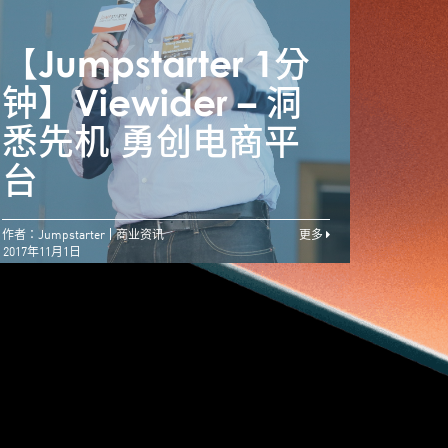
【Jumpstarter 1分
【Ju
Jumpstarter 1分
钟】Viewider – 洞
钟】V
钟】OpenVR.shop
悉先机 勇创电商平
悉先
– 虚拟现实网购梦
台
台
作者：Jumpstarter
商业资讯
更多
2017年11月1日