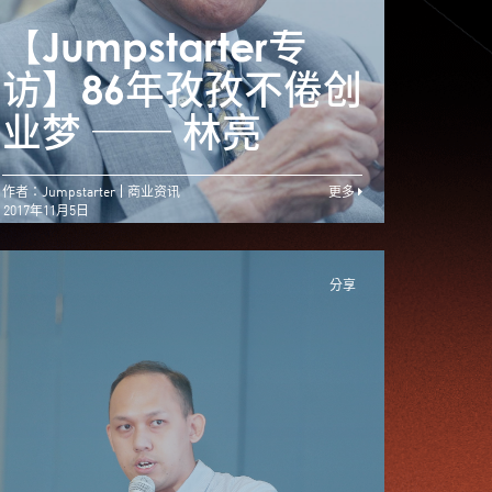
Jumpstarter 1分
钟】Ampd Energy
【Jumpstarter专
【Ju
– 火热态度 为梦想
访】86年孜孜不倦创
访】
「充电」
业梦 ── 林亮
业梦
作者：Jumpstarter
商业资讯
更多
2017年11月5日
分享