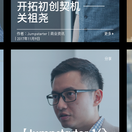
AI – 改写他人生命
开拓初创契机 ──
创业冀回馈社群
关祖尧
作者：Jumpstarter
商业资讯
更多
2017年11月9日
分享