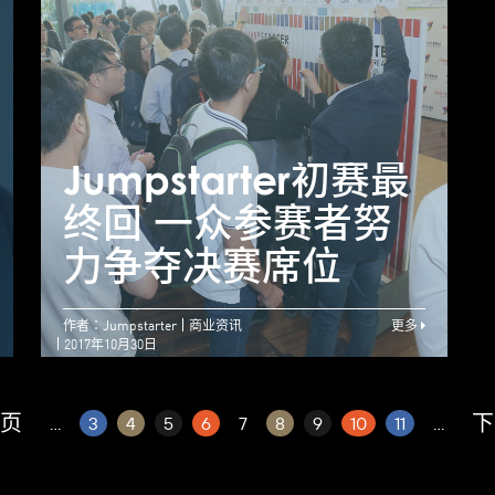
【Jumpstarter专
访】团队合作迎难而
Jumpstarter初赛最
J
上 初创愈战愈强
终回 一众参赛者努
── 陈龙生
力争夺决赛席位
作者：Jumpstarter
商业资讯
更多
2017年10月30日
页
下
...
3
4
5
6
7
8
9
10
11
...