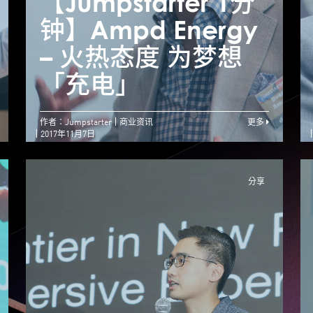
【Jumpstarter 1分
【Jumpstarter 1分
【
钟】En-trak – 开拓
钟】Ampd Energy
创业梦 产品需获市
– 火热态度 为梦想
场肯定
「充电」
作者：Jumpstarter
商业资讯
更多
2017年11月7日
分享