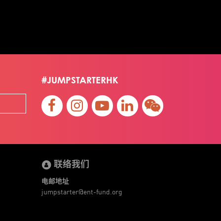
#JUMPSTARTERHK
联络我们
电邮地址
jumpstarter@ent-fund.org