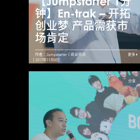
【Jumpstarter 1分
钟】En-trak – 开拓
创业梦 产品需获市
场肯定
作者：Jumpstarter
商业资讯
更多
2017年11月8日
分享