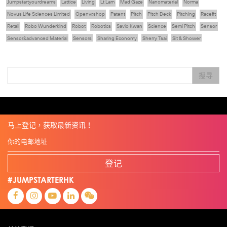
Jumpstartyourdreams
Lattice
Living
Lt Lam
Mad Gaze
Nanomaterial
Norma
Novus Life Sciences Limited
Openvr.shop
Patent
Pitch
Pitch Deck
Pitching
Racefit
Retail
Robo Wunderkind
Robot
Robotics
Savio Kwan
Science
Semi Pitch
Sensor
Sensor&advanced Material
Sensors
Sharing Economy
Sherry Tsai
Sit & Shower
Skiills
Skills
Smart City
Social Commerce
Soft Wearable Robotics Limited
Start Up
Startup
Story
Student
Sustainability
Technology
Teddy Chan
Themills
Tips
搜寻
Travel
Viewider
Vr
Wearables
专家观点
健康老齡化
傳感器
先進物料
全港最大規模創業比賽
創業盛典
嚴震銘
夢想本應翺翔
张柏鸿
智慧城市
朱嘉盈
林亮
楊聖武
機械人技術
电子商务
盛智文
總決賽
线上视频
蔡晓慧
車品覺
關明生
關祖堯
陈龙生
陳子翔
陳智思
電子商務
魏華星
麦天枢
马上登记，获取最新资讯！
登记
#JUMPSTARTERHK