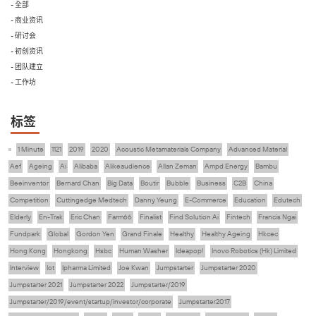
- 全部
- 商业资讯
- 研讨会
- 初创资讯
- 团队建立
- 工作坊
标签
1 Minute
1121
2019
2020
Acoustic Metamaterials Company
Advanced Material
Aef
Ageing
Ai
Alibaba
Alikeaudience
Allan Zeman
Ampd Energy
Bambu
Beeinventor
Bernard Chan
Big Data
Boutir
Bubble
Business
C2B
China
Competition
Cuttingedge Medtech
Danny Yeung
E-Commerce
Education
Edutech
Elderly
En-Trak
Eric Chan
Farm66
Finalist
Find Solution Ai
Fintech
Francis Ngai
Fundpark
Global
Gordon Yen
Grand Finale
Healthy
Healthy Ageing
Hkcec
Hong Kong
Hongkong
Hsbc
Human Washer
Ideapop!
Inovo Robotics (Hk) Limited
Interview
Iot
Ipharma Limited
Joe Kwan
Jumpstarter
Jumpstarter 2020
Jumpstarter 2021
Jumpstarter 2022
Jumpstarter/2019
Jumpstarter/2019/event/startup/investor/corporate
Jumpstarter2017