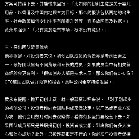
方案可持续下去，并能带来回报。「比如你的初创生意是关于婴儿
用品，以香港及中国内地顾客为目标，那么简报该包括两地的出生
率、社会政策如何令出生率有所提升等等，宜多放图表及数据。」
黄永东强调：「只有意念没有市场，根本没有意思。」
三、突出团队背景优势
他亦提醒，对投资者来说，初创团队成员的背景亦是考虑因素之
一，最好团队里有不同背景和专长的成员，如果成员当中有相关营
商经验会更有利。「假如创办人都是技术人员，那么你们有CFO吗？
CFO能助团队做好预算和报表，意味公司希望持续发展。」
黄永东提醒，撇开初创比赛，就一般募资过程来说， 「对于刚起步
的初创公司，投资者倾向看团队构成来做决定，以产品或商业方案
为次。他们会用数月时间去观察你，看你有多坚持要经营下去。如
果团队成员都只是兼职搞初创，投资者或会想：到底你们有多大决
心和信心成功？此外，只投递简报是不行的，你必须与投资者保持