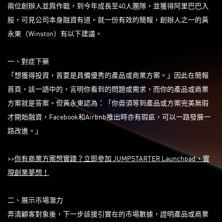
兩位創辦人並肩作戰，到今年成長至40人團隊，並獲得阿里巴巴入
股，可見公司本身融資有道。就一份有效的簡報，創辦人之一的黃
永東（Winston）有以下建議。
一、對症下藥
「想獲得投資，首要是具備優秀的產品或商業方案。」因此在簡報
首頁，該一語中的，言明你看到的問題或需求，而你的產品或商業
方案就是答案。但黃永東認為：「你毋須等到產品或方案完美無瑕
才開始融資，Facebook和Airbnb推出時亦有瑕疵，可以一路發展一
路改進。」
>>
你有商業方案想實踐？立即參加 JUMPSTARTER Launchpa
d
，實
現創業夢想！
二、展示市場潛力
弄清顧客對象後，下一步該援引實在的市場數據，證明產品或商業