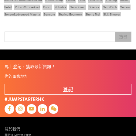
Retail
Robo Wunderkind
Robot
Robotics
Savio Kwan
Science
Semi Pitch
Sensor
Sensor&advanced Material
Sensors
Sharing Economy
Sherry Tsai
Sit & Shower
Skiills
Skills
Smart City
Social Commerce
Soft Wearable Robotics Limited
Start Up
Startup
Story
Student
Sustainability
Technology
Teddy Chan
Themills
Tips
搜尋
Travel
Viewider
Vr
Wearables
健康老齡化
傳感器
先進物料
全港最大規模創業比賽
創業盛典
嚴震銘
夢想本應翺翔
專家觀點
張柏鴻
智慧城市
朱嘉盈
林亮
楊聖武
機械人技術
盛智文
線上視頻
總決賽
蔡曉慧
車品覺
關明生
關祖堯
陳子翔
陳智思
陳龍生
電子商務
魏華星
麥天樞
馬上登記，獲取最新資訊！
登記
#JUMPSTARTERHK
關於我們
關於JUMPSTARTER