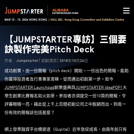
MAR 12 - 13, 2026 HONG KONG |
HALL 5BC, Hong Kong Convention and Exhibition Centre
【JUMPSTARTER專訪】三個要
訣製作完美Pitch Deck
作者：Jumpstarter
初創資訊
2018年10月26日
成功創業，由一份簡報（pitch deck）開始。一份出色的簡報，能助
你贏得投資者及行業專家青睞，從而邁出初創第一步。如今
JUMPSTARTER Launchpad
創業盛典與
JUMPSTARTER IdeaPOP!
大
學生創業比賽報名如火如荼，參加者亦須提交一份10頁的簡報，令
評審眼睛一亮，藉此從上千上百間初創公司之中脫穎而出。到底一
份有效的簡報該包括甚麼？
網上發票融資平台橋彼道（Qupital）近年急促成長，由兩年前只有