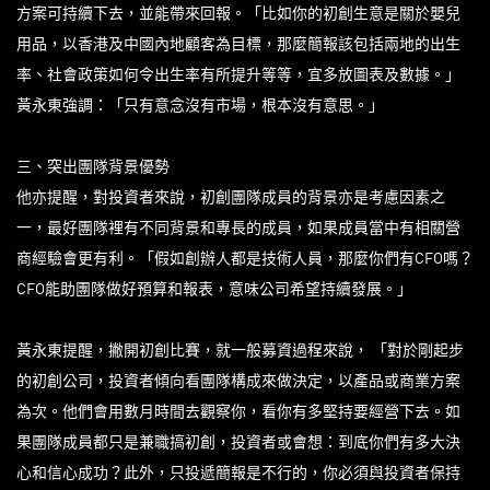
方案可持續下去，並能帶來回報。「比如你的初創生意是關於嬰兒
用品，以香港及中國內地顧客為目標，那麼簡報該包括兩地的出生
率、社會政策如何令出生率有所提升等等，宜多放圖表及數據。」
黃永東強調：「只有意念沒有市場，根本沒有意思。」
三、突出團隊背景優勢
他亦提醒，對投資者來說，初創團隊成員的背景亦是考慮因素之
一，最好團隊裡有不同背景和專長的成員，如果成員當中有相關營
商經驗會更有利。「假如創辦人都是技術人員，那麼你們有CFO嗎？
CFO能助團隊做好預算和報表，意味公司希望持續發展。」
黃永東提醒，撇開初創比賽，就一般募資過程來說， 「對於剛起步
的初創公司，投資者傾向看團隊構成來做決定，以產品或商業方案
為次。他們會用數月時間去觀察你，看你有多堅持要經營下去。如
果團隊成員都只是兼職搞初創，投資者或會想：到底你們有多大決
心和信心成功？此外，只投遞簡報是不行的，你必須與投資者保持