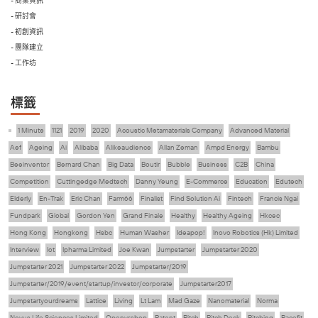
- 研討會
- 初創資訊
- 團隊建立
- 工作坊
標籤
1 Minute
1121
2019
2020
Acoustic Metamaterials Company
Advanced Material
Aef
Ageing
Ai
Alibaba
Alikeaudience
Allan Zeman
Ampd Energy
Bambu
Beeinventor
Bernard Chan
Big Data
Boutir
Bubble
Business
C2B
China
Competition
Cuttingedge Medtech
Danny Yeung
E-Commerce
Education
Edutech
Elderly
En-Trak
Eric Chan
Farm66
Finalist
Find Solution Ai
Fintech
Francis Ngai
Fundpark
Global
Gordon Yen
Grand Finale
Healthy
Healthy Ageing
Hkcec
Hong Kong
Hongkong
Hsbc
Human Washer
Ideapop!
Inovo Robotics (Hk) Limited
Interview
Iot
Ipharma Limited
Joe Kwan
Jumpstarter
Jumpstarter 2020
Jumpstarter 2021
Jumpstarter 2022
Jumpstarter/2019
Jumpstarter/2019/event/startup/investor/corporate
Jumpstarter2017
Jumpstartyourdreams
Lattice
Living
Lt Lam
Mad Gaze
Nanomaterial
Norma
Novus Life Sciences Limited
Openvr.shop
Patent
Pitch
Pitch Deck
Pitching
Racefit