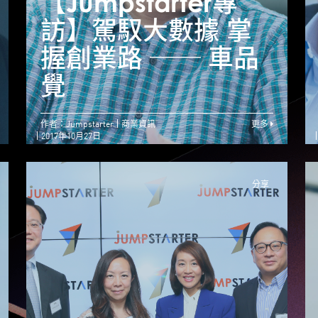
【Jumpstarter專
【Jumpstarter專
【
訪】團隊合作迎難而
訪】駕馭大數據 掌
上 初創愈戰愈強
握創業路 ── 車品
── 陳龍生
覺
作者：Jumpstarter
商業資訊
更多
2017年10月27日
分享