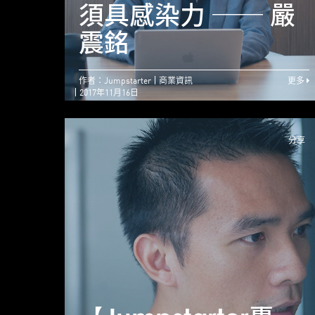
須具感染力 ── 嚴
震銘
作者：Jumpstarter
商業資訊
更多
2017年11月16日
分享