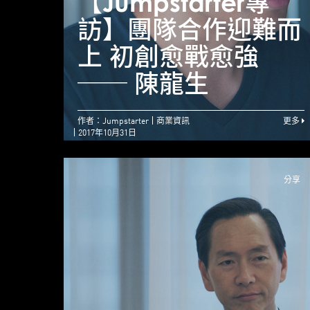
【Jumpstarter專
訪】團隊合作迎難而
上 初創愈戰愈強
── 陳龍生
作者：Jumpstarter
商業資訊
更多
2017年10月31日
分享