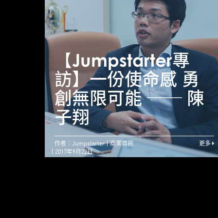
【Jumpstarter專
訪】一份使命感 勇
創無限可能 ── 陳
子翔
作者：Jumpstarter
商業資訊
更多
2017年9月22日