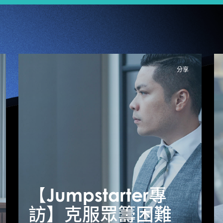
分享
【Jumpstarter專
【Jumpstarter專
【
訪】成功創業 產品
訪】克服眾籌困難