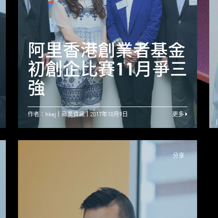
【Jumpstarter專
阿里香港創業者基金
訪】機遇 就是新的
初創企比賽11月爭三
挑戰 ── 陳智思
強
作者：hkej
商業資訊
2017年10月9日
更多
分享