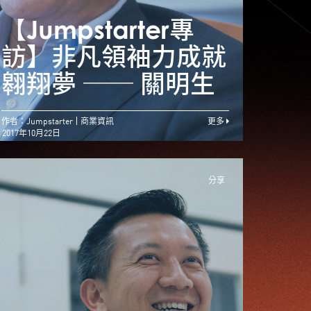
Jumpstarter專
訪】駕馭大數據 掌
【Jumpstarter專
【Ju
握創業路 ── 車品
訪】非凡領袖力成就
訪】
覺
翱翔夢 ── 關明生
翱翔
作者：Jumpstarter
商業資訊
更多
2017年10月22日
分享