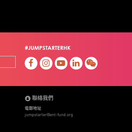
#JUMPSTARTERHK
聯絡我們
電郵地址
jumpstarter@ent-fund.org