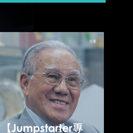
分享
Jumpstarter專
訪】克服眾籌困難
【Jumpstarter專
【Ju