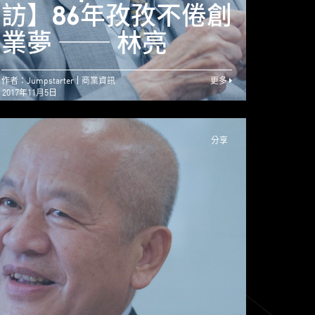
開拓初創契機 ──
訪】86年孜孜不倦創
訪】
關祖堯
業夢 ── 林亮
業夢
作者：Jumpstarter
商業資訊
更多
2017年11月5日
分享