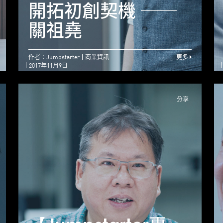
須具感染力 ── 嚴
開拓初創契機 ──
震銘
關祖堯
作者：Jumpstarter
商業資訊
更多
2017年11月9日
分享