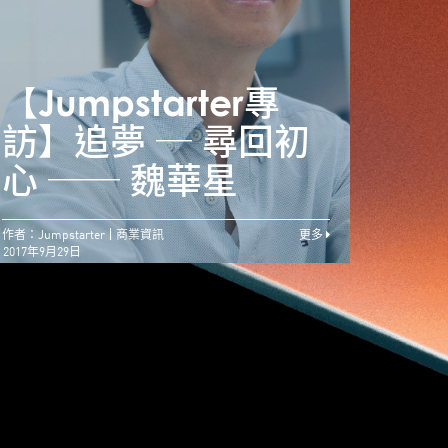
阿里香港創業者基金
【Jumpstarter專
【Ju
初創企比賽11月爭三
訪】追夢 ─ 尋回初
訪】
強
心 ── 魏華星
心 
作者：Jumpstarter
商業資訊
更多
2017年9月29日