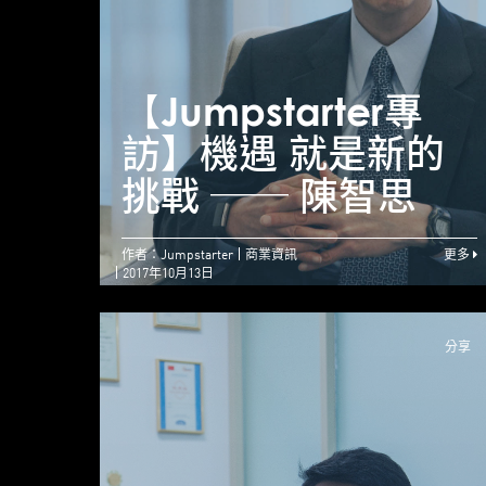
【Jumpstarter專
訪】機遇 就是新的
挑戰 ── 陳智思
作者：Jumpstarter
商業資訊
更多
2017年10月13日
分享