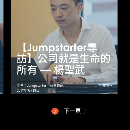
【Jumpstarter專
訪】一份使命感 勇
【Jumpstarter專
【
創無限可能 ── 陳
訪】公司就是生命的
子翔
所有 — 楊聖武
作者：Jumpstarter
商業資訊
更多
2017年9月18日
下一頁
1
2