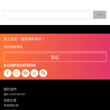
Skiills
Skills
Smart City
Social Commerce
Soft Wearable Robotics Limited
Start Up
Startup
Story
Student
Sustainability
Technology
Teddy Chan
Themills
Tips
搜尋
Travel
Viewider
Vr
Wearables
健康老齡化
傳感器
先進物料
全港最大規模創業比賽
創業盛典
嚴震銘
夢想本應翺翔
專家觀點
張柏鴻
智慧城市
朱嘉盈
林亮
楊聖武
機械人技術
盛智文
線上視頻
總決賽
蔡曉慧
車品覺
關明生
關祖堯
陳子翔
陳智思
陳龍生
電子商務
魏華星
麥天樞
馬上登記，獲取最新資訊！
登記
#JUMPSTARTERHK
關於我們
關於JUMPSTARTER
初創企業
環球創業比賽