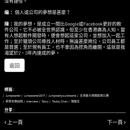
沒有捷徑。​
編
：
個人或公司的夢想是甚麼？
陳
：
我的夢想，是成立一間比Google或Facebook更好的軟
件公司。它不必被全世界認識，但至少在香港廣為人知。當
有人想起軟件開發時，便會想起這家公司，並想加入一起工
作；至於獵頭公司尋找人材時，無論甚麼崗位，公司員工都
是首選；至於現有員工，也不會因為挖角而離開。這就是我
渴望於2、3年內達成的夢。
返回
標籤 :
Jumpstarter
Jumpstarter2017
Jumpstartyourdreams
全港最大規模創業比賽
夢想本應翺翔
Interview
Story
Teddy Chan
陳龍生
分享 :
上一頁
下一頁