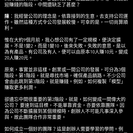
迎賺錢的階段，中間還缺乏了甚麼？
陳
：我經營公司的理念是，依靠接到的生意，去支持公司運
作。雖然這種方式令公司發展較慢，可幸的是，一切尚算順
利。
惟在大約9個月前，我心想公司有了一定規模，便決定擴
展。不是1變2，而是1變10，後來失敗。失敗的意思，是以
為有產品、有公司及有人，便可以由原本10人賺10元，變成
20人賺20元。
原來，事實並非這樣。創業或一間公司的發展，可分為3個
階段。第1階段，就是尋找市場，確保產品銷路。不少公司
會由此跳到第3階段，就是賺錢。例如，如何複製「模型」
賺取更多利潤。
卻遺忘中間很重要的第2階段，就是，如何變成一間偉大的
公司？ 要達到這目標，不能單靠資金，亦要依靠團隊。因
為公司不斷擴展到某個規模時，創辦人不可能凡事深入參
與，故此團隊合作非常重要。
如何成立一個好的團隊？這是創辦人需要學習的學問。例