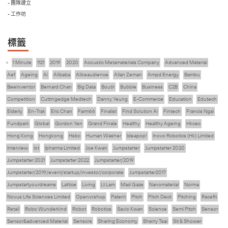
- 團隊建立
- 工作坊
標籤
1 Minute
1121
2019
2020
Acoustic Metamaterials Company
Advanced Material
Aef
Ageing
Ai
Alibaba
Alikeaudience
Allan Zeman
Ampd Energy
Bambu
Beeinventor
Bernard Chan
Big Data
Boutir
Bubble
Business
C2B
China
Competition
Cuttingedge Medtech
Danny Yeung
E-Commerce
Education
Edutech
Elderly
En-Trak
Eric Chan
Farm66
Finalist
Find Solution Ai
Fintech
Francis Ngai
Fundpark
Global
Gordon Yen
Grand Finale
Healthy
Healthy Ageing
Hkcec
Hong Kong
Hongkong
Hsbc
Human Washer
Ideapop!
Inovo Robotics (Hk) Limited
Interview
Iot
Ipharma Limited
Joe Kwan
Jumpstarter
Jumpstarter 2020
Jumpstarter 2021
Jumpstarter 2022
Jumpstarter/2019
Jumpstarter/2019/event/startup/investor/corporate
Jumpstarter2017
Jumpstartyourdreams
Lattice
Living
Lt Lam
Mad Gaze
Nanomaterial
Norma
Novus Life Sciences Limited
Openvr.shop
Patent
Pitch
Pitch Deck
Pitching
Racefit
Retail
Robo Wunderkind
Robot
Robotics
Savio Kwan
Science
Semi Pitch
Sensor
Sensor&advanced Material
Sensors
Sharing Economy
Sherry Tsai
Sit & Shower