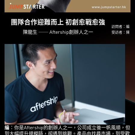
團隊合作迎難而上 初創愈戰愈強
訪問者：編
陳龍生 ── Aftership創辦人之一
受訪者：陳
編
：你是Aftership的創辦人之一，公司成立後一帆風順，但
到大幅提升規模時，卻遇到挑戰。產品由找尋市場，到受歡