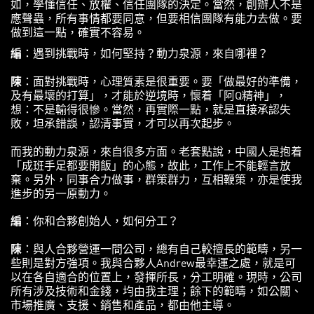
如，學懂信任、放權、信任團隊的決定。當然，創辦人不是
應聲蟲，所有事情都要同意，但要相信團隊有能力去做。要
做到這一點，確實不容易。
編
：遇到挑戰時，如何堅持？動力泉源，來自哪裡？​
陳
：面對挑戰時，心理質素是很重要。要「做最好的準備，
及有最壞的打算」，才能於逆境時，懷着「阿Q精神」，
想：不是輸得很慘。當然，再實際一點，就是直接承認失
敗，坦承錯誤，認清事實，才可以再次起步。
而我的動力泉源，來自很多方面。老套點說，中國人是抱着
「成班手足都要開飯」的心態，故此，工作上不能輕言放
棄。另外，同事合力做事，群策群力，互相鞭策，亦是使我
進步的另一原動力。
編
：你和合夥創始人，如何分工？​
陳
：與人合夥營運一間公司，總有自己較擅長的範疇，另一
些則是對方強項。我與合夥人Andrew最幸運之處，就是可
以在各自適合的位置上，發揮所長，分工明確。現時，公司
所有涉及技術和金錢，均由我主理；餘下的範疇，如公關、
市場推廣、支援、銷售和產品，都由他主導。​