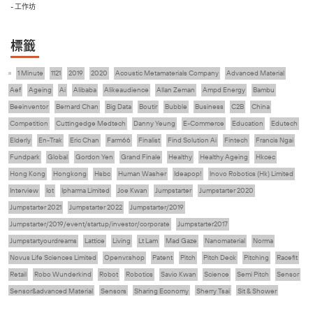
- 工作坊
標籤
1 Minute
1121
2019
2020
Acoustic Metamaterials Company
Advanced Material
Aef
Ageing
Ai
Alibaba
Alikeaudience
Allan Zeman
Ampd Energy
Bambu
Beeinventor
Bernard Chan
Big Data
Boutir
Bubble
Business
C2B
China
Competition
Cuttingedge Medtech
Danny Yeung
E-Commerce
Education
Edutech
Elderly
En-Trak
Eric Chan
Farm66
Finalist
Find Solution Ai
Fintech
Francis Ngai
Fundpark
Global
Gordon Yen
Grand Finale
Healthy
Healthy Ageing
Hkcec
Hong Kong
Hongkong
Hsbc
Human Washer
Ideapop!
Inovo Robotics (Hk) Limited
Interview
Iot
Ipharma Limited
Joe Kwan
Jumpstarter
Jumpstarter 2020
Jumpstarter 2021
Jumpstarter 2022
Jumpstarter/2019
Jumpstarter/2019/event/startup/investor/corporate
Jumpstarter2017
Jumpstartyourdreams
Lattice
Living
Lt Lam
Mad Gaze
Nanomaterial
Norma
Novus Life Sciences Limited
Openvr.shop
Patent
Pitch
Pitch Deck
Pitching
Racefit
Retail
Robo Wunderkind
Robot
Robotics
Savio Kwan
Science
Semi Pitch
Sensor
Sensor&advanced Material
Sensors
Sharing Economy
Sherry Tsai
Sit & Shower
Skiills
Skills
Smart City
Social Commerce
Soft Wearable Robotics Limited
Start Up