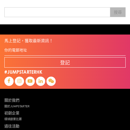
Startup
Story
Student
Sustainability
Technology
Teddy Chan
Themills
Tips
搜尋
Travel
Viewider
Vr
Wearables
健康老齡化
傳感器
先進物料
全港最大規模創業比賽
創業盛典
嚴震銘
夢想本應翺翔
專家觀點
張柏鴻
智慧城市
朱嘉盈
林亮
楊聖武
機械人技術
盛智文
線上視頻
總決賽
蔡曉慧
車品覺
關明生
關祖堯
陳子翔
陳智思
陳龍生
電子商務
魏華星
麥天樞
馬上登記，獲取最新資訊！
登記
#JUMPSTARTERHK
關於我們
關於JUMPSTARTER
初創企業
環球創業比賽
過往活動