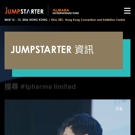
MAR 12 - 13, 2026 HONG KONG |
HALL 5BC, Hong Kong Convention and Exhibition Centre
JUMPSTARTER 資訊
搜尋 #Ipharma limited
分享