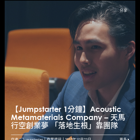
分享
【Jumpstarter 1分鐘】Acoustic
Metamaterials Company – 天馬
行空創業夢 「落地生根」靠團隊
作者：Jumpstarter
商業資訊
2017年10月23日
更多