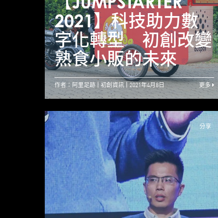
【JUMPSTARTER
2021】科技助力數
字化轉型 初創改變
熟食小販的未來
作者：阿里足跡
初創資訊
2021年4月8日
更多
分享