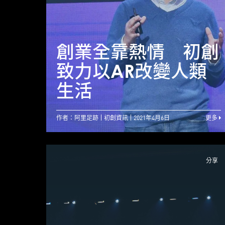
創業全靠熱情 初創
致力以AR改變人類
生活
作者：阿里足跡
初創資訊
2021年4月6日
更多
分享