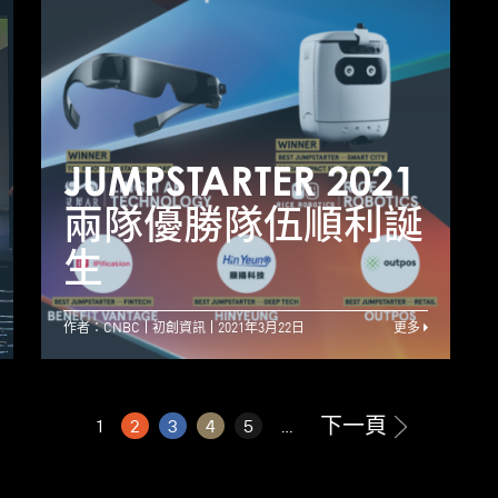
阿里巴巴香港創業者
基金JUMPSTARTER
2021環球創業比賽
兩隊優勝隊伍順利誕
JUMPSTARTER 2021
J
生 將合共獲最多400
兩隊優勝隊伍順利誕
萬美元投資額
生
作者：CNBC
初創資訊
2021年3月22日
更多
下一頁
1
2
3
4
5
...