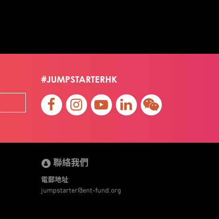
#JUMPSTARTERHK
聯絡我們
電郵地址
jumpstarter@ent-fund.org