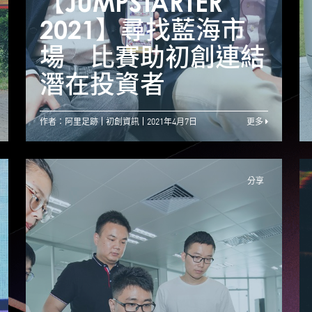
【JUMPSTARTER
【JUMPSTARTER
【
2021】科技助力數
2021】尋找藍海市
字化轉型 初創改變
場 比賽助初創連結
熟食小販的未來
潛在投資者
作者：阿里足跡
初創資訊
2021年4月7日
更多
分享