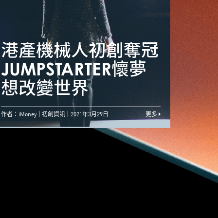
港產機械人初創奪冠
港產
香港國際化優勢 助
JUMPSTARTER懷夢
JUM
初創開拓融資渠道
想改變世界
想改
作者：iMoney
初創資訊
2021年3月29日
更多