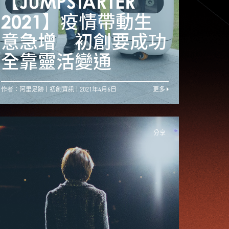
JUMPSTARTER
【JUMPSTARTER
【JU
2021】尋找藍海市
2021】疫情帶動生
20
場 比賽助初創連結
意急增 初創要成功
意急
潛在投資者
全靠靈活變通
全靠
作者：阿里足跡
初創資訊
2021年4月6日
更多
分享