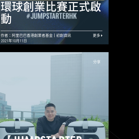
動 新增藝術科技範
環球創業比賽正式啟
環球
疇 掌握大灣區商機
動
動
作者：阿里巴巴香港創業者基金
初創資訊
更多
2021年10月11日
分享