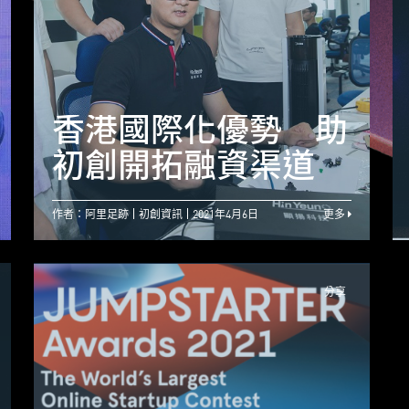
創業全靠熱情 初創
致力以AR改變人類
香港國際化優勢 助
生活
初創開拓融資渠道
作者：阿里足跡
初創資訊
2021年4月6日
更多
分享