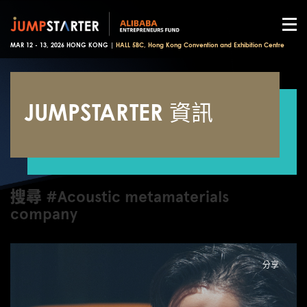
MAR 12 - 13, 2026 HONG KONG |
HALL 5BC, Hong Kong Convention and Exhibition Centre
JUMPSTARTER 資訊
搜尋 #Acoustic metamaterials
company
分享