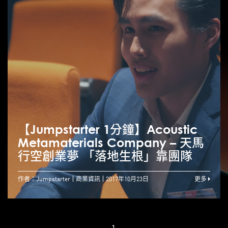
【Jumpstarter 1分鐘】Acoustic
Metamaterials Company – 天馬
行空創業夢 「落地生根」靠團隊
作者：Jumpstarter
商業資訊
2017年10月23日
更多
1