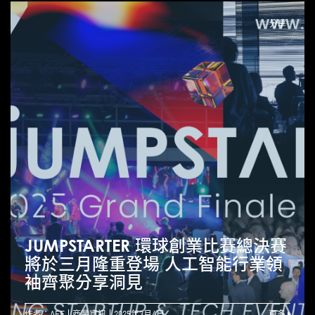
分享
JUMPSTARTER 環球創業比賽總決賽
將於三月隆重登場 人工智能行業領
袖齊聚分享洞見
作者：AEF
商業資訊
2025年3月4日
更多