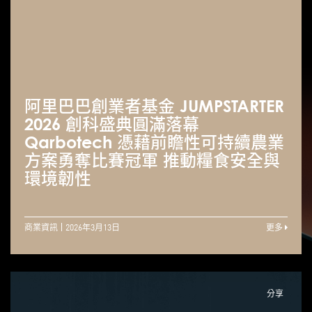
阿里巴巴創業者基金 JUMPSTARTER
2026 創科盛典圓滿落幕
Qarbotech 憑藉前瞻性可持續農業
方案勇奪比賽冠軍 推動糧食安全與
環境韌性
商業資訊
2026年3月13日
更多
分享