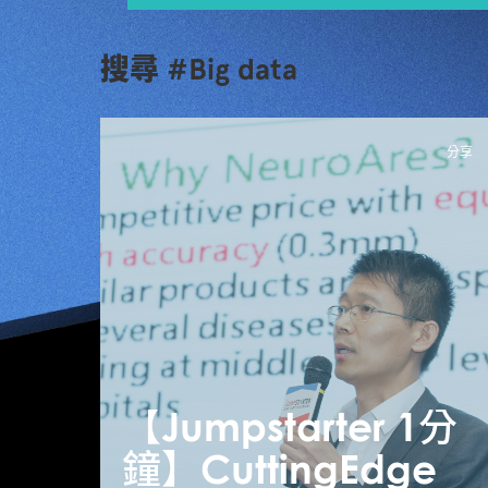
搜尋 #Big data
分享
【Jumpstarter 1分
鐘】CuttingEdge