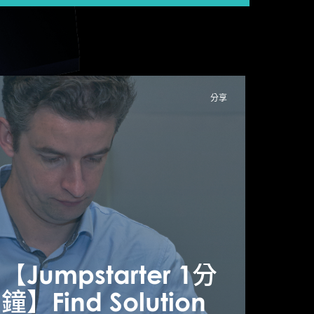
分享
Jumpstarter 1分
鐘】
【Jumpstarter 1分
【Ju
likeAudience –
鐘】Find Solution
鐘】Fi