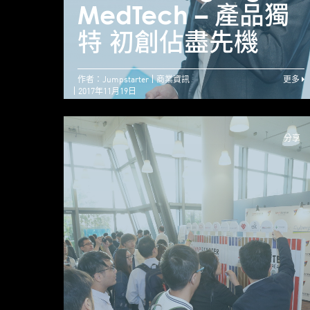
MedTech – 產品獨
特 初創佔盡先機
作者：Jumpstarter
商業資訊
更多
2017年11月19日
分享