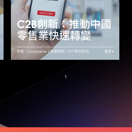
Jumpstarter初賽最
終回 一眾參賽者努
C2B創新：推動中國
力爭奪決賽席位
零售業快速轉變
作者：Jumpstarter
商業資訊
2017年9月9日
更多
1