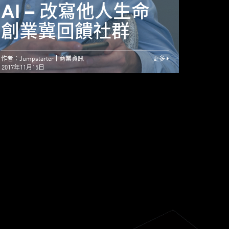
屢敗屢試 初創融資
AI – 改寫他人生命
AI
靠毅力
創業冀回饋社群
創業
作者：Jumpstarter
商業資訊
更多
2017年11月15日