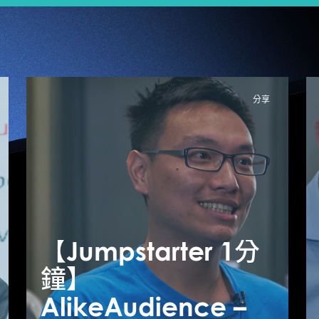
分享
【Jumpstarter 1分
【
【Jumpstarter 1分
鐘】
鐘】CuttingEdge
AlikeAudience –
A