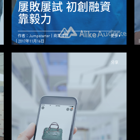
MedTech – 產品獨
屢敗屢試 初創融資
特 初創佔盡先機
靠毅力
作者：Jumpstarter
商業資訊
更多
2017年11月16日
分享