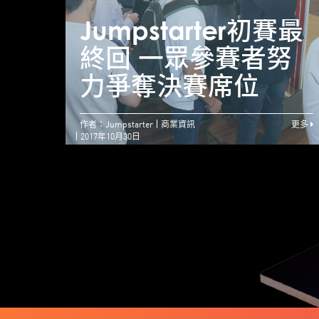
Jumpstarter初賽最
終回 一眾參賽者努
力爭奪決賽席位
作者：Jumpstarter
商業資訊
更多
2017年10月30日