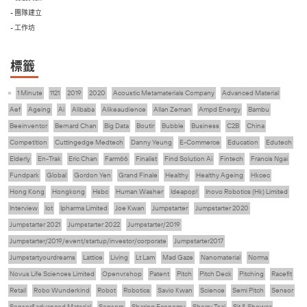
- 團隊建立
- 工作坊
標籤
1 Minute
1121
2019
2020
Acoustic Metamaterials Company
Advanced Material
Aef
Ageing
Ai
Alibaba
Alikeaudience
Allan Zeman
Ampd Energy
Bambu
Beeinventor
Bernard Chan
Big Data
Boutir
Bubble
Business
C2B
China
Competition
Cuttingedge Medtech
Danny Yeung
E-Commerce
Education
Edutech
Elderly
En-Trak
Eric Chan
Farm66
Finalist
Find Solution Ai
Fintech
Francis Ngai
Fundpark
Global
Gordon Yen
Grand Finale
Healthy
Healthy Ageing
Hkcec
Hong Kong
Hongkong
Hsbc
Human Washer
Ideapop!
Inovo Robotics (Hk) Limited
Interview
Iot
Ipharma Limited
Joe Kwan
Jumpstarter
Jumpstarter 2020
Jumpstarter 2021
Jumpstarter 2022
Jumpstarter/2019
Jumpstarter/2019/event/startup/investor/corporate
Jumpstarter2017
Jumpstartyourdreams
Lattice
Living
Lt Lam
Mad Gaze
Nanomaterial
Norma
Novus Life Sciences Limited
Openvr.shop
Patent
Pitch
Pitch Deck
Pitching
Racefit
Retail
Robo Wunderkind
Robot
Robotics
Savio Kwan
Science
Semi Pitch
Sensor
Sensor&advanced Material
Sensors
Sharing Economy
Sherry Tsai
Sit & Shower