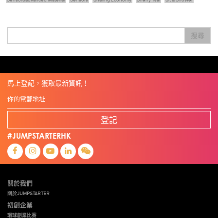
Skiills
Skills
Smart City
Social Commerce
Soft Wearable Robotics Limited
Start Up
Startup
Story
Student
Sustainability
Technology
Teddy Chan
Themills
Tips
搜尋
Travel
Viewider
Vr
Wearables
健康老齡化
傳感器
先進物料
全港最大規模創業比賽
創業盛典
嚴震銘
夢想本應翺翔
專家觀點
張柏鴻
智慧城市
朱嘉盈
林亮
楊聖武
機械人技術
盛智文
線上視頻
總決賽
蔡曉慧
車品覺
關明生
關祖堯
陳子翔
陳智思
陳龍生
電子商務
魏華星
麥天樞
馬上登記，獲取最新資訊！
登記
#JUMPSTARTERHK
關於我們
關於JUMPSTARTER
初創企業
環球創業比賽