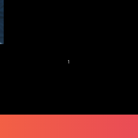
創無限可能 ── 陳
子翔
1