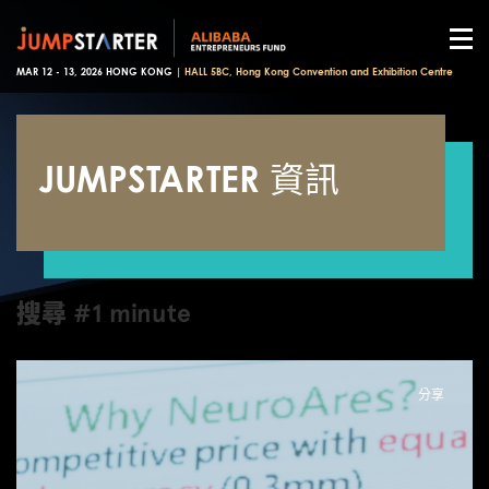
MAR 12 - 13, 2026 HONG KONG |
HALL 5BC, Hong Kong Convention and Exhibition Centre
JUMPSTARTER 資訊
搜尋 #1 minute
分享