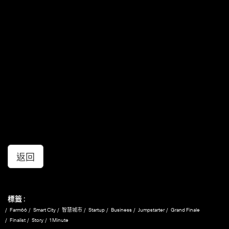
他表示，當年是這樣鼓勵自己：「不要沒有信心，有心種
植，一定會種出翠綠菜葉。」他以不同光譜繼續試種，兩年
後，終於種出優質有機農產品。他坦言，將大學論文概念變
成真實，最興奮的是可以幫助社會，惠及下一代。
現時的樽頸位是，僅僅3,000平方呎的實驗室，生產量難以
應付客戶需求，故此，正在籌備擴大新種植廠房。他會以香
港作為基地，務求盡快建立「香港品牌」。
他在創業初期，遇到的技術難題，亦是不少初創者的經歷。
他奉勸初創者，要有犧牲的心理準備，因為沒有固定收入，
與家人相處的時間亦會減少。「面對挑戰時，與志同道合的
團隊一起去面對，便可渡過難關。」
返回
標籤 :
Farm66
Smart City
智慧城市
Startup
Business
Jumpstarter
Grand Finale
Finalist
Story
1 Minute