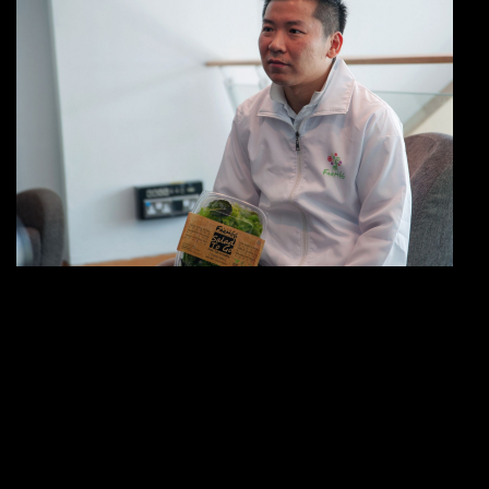
Gordon年幼時，已經喜歡新事物，加上父親是木匠緣故，
令他對木製品感興趣，他曾製造不少木製品，自此對建築產
生了濃厚興趣。在1997年，於美國一間大學修畢室內建築學
士學位。工作數年後，重返校園，到2010年，於香港理工大
學獲得可持續市區發展碩士學位。
「讀碩士時的論文以活化工廈為題，內容主張本港的農業
界，注入可持續發展的新元素，以工廈單位栽種，便可解決
糧食不足及食物安全問題。」他對此感興趣，原因是自己是
對某些食物有化學敏感、對味精亦有敏感，更不能進食加工