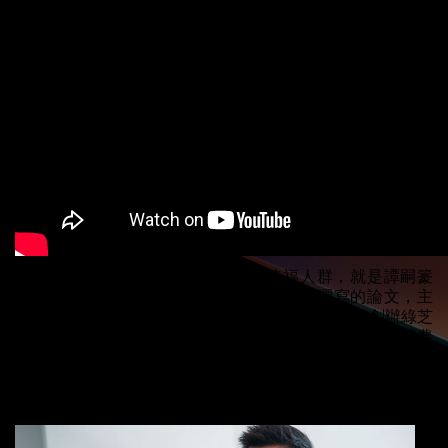
將碩士論文理念，變成真實產品，造福人群，就是譚嗣籇
（Gordon）的創業精神。他修讀碩士時，撰寫的論文，主
張透過農種去活化工廈。畢業後，他與同道人合夥創辦綠芝
園投資有限公司，在工廠大廈以有機生態方式，栽種優質農
產品。經歴兩年研發，才栽培到可口的蔬菜，過程實不容
易。「創業，一定要有熱誠，才能創造出其他人做不到的優
質產品。」