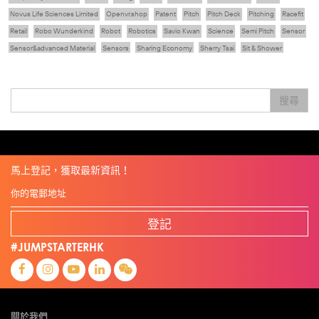
Novus Life Sciences Limited
Openvr.shop
Patent
Pitch
Pitch Deck
Pitching
Racefit
Retail
Robo Wunderkind
Robot
Robotics
Savio Kwan
Science
Semi Pitch
Sensor
Sensor&advanced Material
Sensors
Sharing Economy
Sherry Tsai
Sit & Shower
Skiills
Skills
Smart City
Social Commerce
Soft Wearable Robotics Limited
Start Up
Startup
Story
Student
Sustainability
Technology
Teddy Chan
Themills
Tips
搜尋
Travel
Viewider
Vr
Wearables
健康老齡化
傳感器
先進物料
全港最大規模創業比賽
創業盛典
嚴震銘
夢想本應翺翔
專家觀點
張柏鴻
智慧城市
朱嘉盈
林亮
楊聖武
機械人技術
盛智文
線上視頻
總決賽
蔡曉慧
車品覺
關明生
關祖堯
陳子翔
陳智思
陳龍生
電子商務
魏華星
麥天樞
馬上登記，獲取最新資訊！
登記
#JUMPSTARTERHK
關於我們