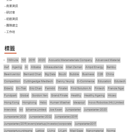
- 商業資訊
- 研討會
- 初創資訊
- 團隊建立
- 工作坊
標籤
1 Minute
1121
2019
2020
Acoustic Metamaterials Company
Advanced Material
Aef
Ageing
Ai
Alibaba
Alikeaudience
Allan Zeman
Ampd Energy
Bambu
Beeinventor
Bernard Chan
Big Data
Boutir
Bubble
Business
C2B
China
Competition
Cuttingedge Medtech
Danny Yeung
E-Commerce
Education
Edutech
Elderly
En-Trak
Eric Chan
Farm66
Finalist
Find Solution Ai
Fintech
Francis Ngai
Fundpark
Global
Gordon Yen
Grand Finale
Healthy
Healthy Ageing
Hkcec
Hong Kong
Hongkong
Hsbc
Human Washer
Ideapop!
Inovo Robotics (Hk) Limited
Interview
Iot
Ipharma Limited
Joe Kwan
Jumpstarter
Jumpstarter 2020
Jumpstarter 2021
Jumpstarter 2022
Jumpstarter/2019
Jumpstarter/2019/event/startup/investor/corporate
Jumpstarter2017
Jumpstartyourdreams
Lattice
Living
Lt Lam
Mad Gaze
Nanomaterial
Norma