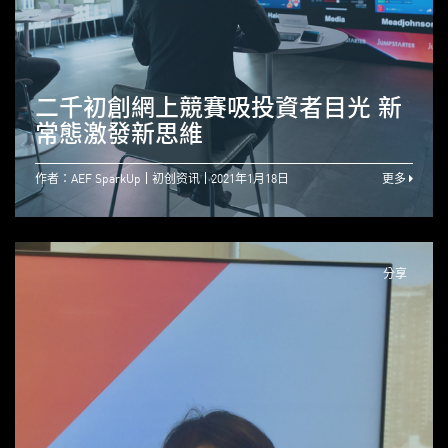
二千初創網上競賽吸投資者目光 新
常態激發新思維
作者：AEF SparkUp
初创资讯
2021年1月18日
更多
分享