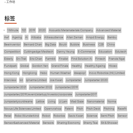
- 工作坊
标签
1 Minute
1121
2019
2020
Acoustic Metamaterials Company
Advanced Material
Aef
Ageing
Ai
Alibaba
Alikeaudience
Allan Zeman
Ampd Energy
Bambu
Beeinventor
Bernard Chan
Big Data
Boutir
Bubble
Business
C2B
China
Competition
Cuttingedge Medtech
Danny Yeung
E-Commerce
Education
Edutech
Elderly
En-Trak
Eric Chan
Farm66
Finalist
Find Solution Ai
Fintech
Francis Ngai
Fundpark
Global
Gordon Yen
Grand Finale
Healthy
Healthy Ageing
Hkcec
Hong Kong
Hongkong
Hsbc
Human Washer
Ideapop!
Inovo Robotics (Hk) Limited
Interview
Iot
Ipharma Limited
Joe Kwan
Jumpstarter
Jumpstarter 2020
Jumpstarter 2021
Jumpstarter 2022
Jumpstarter/2019
Jumpstarter/2019/event/startup/investor/corporate
Jumpstarter2017
Jumpstartyourdreams
Lattice
Living
Lt Lam
Mad Gaze
Nanomaterial
Norma
Novus Life Sciences Limited
Openvr.shop
Patent
Pitch
Pitch Deck
Pitching
Racefit
Retail
Robo Wunderkind
Robot
Robotics
Savio Kwan
Science
Semi Pitch
Sensor
Sensor&advanced Material
Sensors
Sharing Economy
Sherry Tsai
Sit & Shower
Skiills
Skills
Smart City
Social Commerce
Soft Wearable Robotics Limited
Start Up