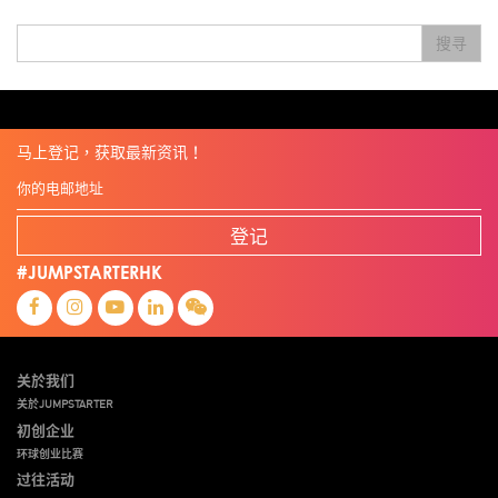
Startup
Story
Student
Sustainability
Technology
Teddy Chan
Themills
Tips
搜寻
Travel
Viewider
Vr
Wearables
专家观点
健康老齡化
傳感器
先進物料
全港最大規模創業比賽
創業盛典
嚴震銘
夢想本應翺翔
张柏鸿
智慧城市
朱嘉盈
林亮
楊聖武
機械人技術
电子商务
盛智文
總決賽
线上视频
蔡晓慧
車品覺
關明生
關祖堯
陈龙生
陳子翔
陳智思
電子商務
魏華星
麦天枢
马上登记，获取最新资讯！
登记
#JUMPSTARTERHK
关於我们
关於JUMPSTARTER
初创企业
环球创业比赛
过往活动