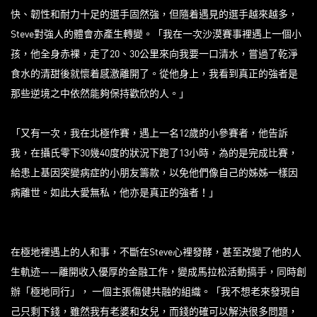
快、韌性和耐力十足的選手固然強，但隨着遇見的選手越來越多，
Steve對強人的體會亦產生轉變。「我在一次沙漠賽事裡遇上一個小
孩，他全身赤裸，走了20、30公里來向我要一口清水，嘗過了乾淨
食水的清甜後就懷着感激離開了。從他身上，我看到真正的強者是
那些逆境之中依然能夠保持歡欣的人。」
「又有一次，我在北極作賽，遇上一名12歲的小參賽者，他告訴
我，在攝氏零下30幾40度的狀況下跑了13小時，為的是完成比賽，
給患上基因突變病症的小朋友籌款，以免他們像自己的姊姊一樣因
病離世。如此大愛無私，他亦是真正的強者！」
在極地裡遇上的人和事，不斷在Steve心裡發酵，甚至改變了他的人
生軌迹——離開收入優厚的金融工作，變成馬拉松活動搞手，同時創
辦「極地同行」， 一個主張傷健共融的組織。「我不想老來發現自
己只剩下錢，雖然我有老婆和女兒，而錢的確可以解決很多問題，