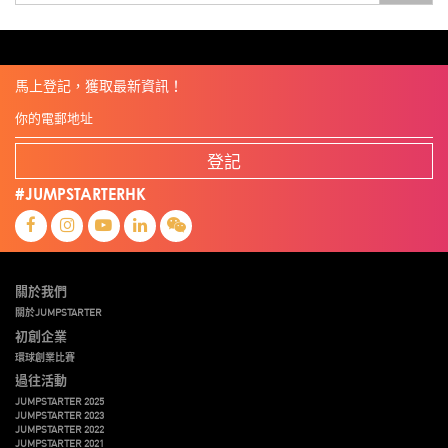
全港最大規模創業比賽
創業盛典
嚴震銘
夢想本應翺翔
專家觀點
張柏鴻
智慧城市
朱嘉盈
林亮
楊聖武
機械人技術
盛智文
線上視頻
總決賽
蔡曉慧
車品覺
關明生
關祖堯
陳子翔
陳智思
陳龍生
電子商務
魏華星
麥天樞
馬上登記，獲取最新資訊！
登記
#JUMPSTARTERHK
關於我們
關於JUMPSTARTER
初創企業
環球創業比賽
過往活動
JUMPSTARTER 2025
JUMPSTARTER 2023
JUMPSTARTER 2022
JUMPSTARTER 2021