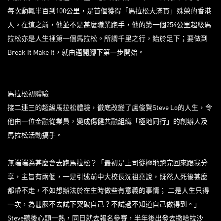
每次動輒半百到100公里，是首個獲得「馬拉松大滿貫」殊榮的香港
人。在這之前，他並不是甚麼職業跑手，他的第一個254公里超級馬
拉松亦是人生裡第一個馬拉松。所謂千里之行，始於足下；要做到
Break It Make It，就由邁開腳下第一步開始。
馬拉松初體驗
接二連三的超級馬拉松體驗，徹底改變了盧俊賢Steve Lo的人生，令
他由一位金融從業員，變成傷健共融組織「極地同行」的創辦人及
馬拉松活動搞手。
無端端為甚麼會去跑馬拉松？「最初是上司從極地跑完回來跟我分
享，主旨有兩個，一是引述前中大校長沈祖堯說，既然人死後甚麼
都帶不走，不如想辦法於在生時做些有意義的事情； 二是人生只得
一次，為甚麼不去試下突破自己？不試過不知道自己做得到。」
Steve聽後心頭一熱，同日就去報名參賽，半年後出發去撒哈拉沙