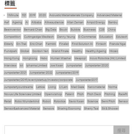
標籤
1 Minute
1121
2019
2020
Acoustic Metamaterials Company
Advanced Material
Aef
Ageing
Ai
Alibaba
Alikeaudience
Allan Zeman
Ampd Energy
Bambu
Beeinventor
Bernard Chan
Big Data
Boutir
Bubble
Business
C2B
China
Competition
Cuttingedge Medtech
Danny Yeung
E-Commerce
Education
Edutech
Elderly
En-Trak
Eric Chan
Farm66
Finalist
Find Solution Ai
Fintech
Francis Ngai
Fundpark
Global
Gordon Yen
Grand Finale
Healthy
Healthy Ageing
Hkcec
Hong Kong
Hongkong
Hsbc
Human Washer
Ideapop!
Inovo Robotics (Hk) Limited
Interview
Iot
Ipharma Limited
Joe Kwan
Jumpstarter
Jumpstarter 2020
Jumpstarter 2021
Jumpstarter 2022
Jumpstarter/2019
Jumpstarter/2019/event/startup/investor/corporate
Jumpstarter2017
Jumpstartyourdreams
Lattice
Living
Lt Lam
Mad Gaze
Nanomaterial
Norma
Novus Life Sciences Limited
Openvr.shop
Patent
Pitch
Pitch Deck
Pitching
Racefit
Retail
Robo Wunderkind
Robot
Robotics
Savio Kwan
Science
Semi Pitch
Sensor
Sensor&advanced Material
Sensors
Sharing Economy
Sherry Tsai
Sit & Shower
Skiills
Skills
Smart City
Social Commerce
Soft Wearable Robotics Limited
Start Up
Startup
Story
Student
Sustainability
Technology
Teddy Chan
Themills
Tips
搜尋
Travel
Viewider
Vr
Wearables
健康老齡化
傳感器
先進物料