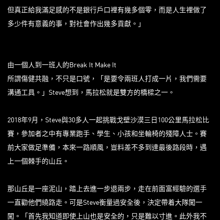
但真正給我滿足感的不是銀行戶口裡有幾多個零，而是人生裡做了
多少件有意義的事，對社會作出幾多貢獻。」
由一個人到一班人的Break It Make It
所謂傷健共融，不只是口號，「是要令兩班人打成一片，我們需要
溝通工具。」Steve想到，馬拉松就是雙方的橋樑之一。
2018年9月，Steve與30多人一起挑戰戈壁沙漠三日100公里馬拉松比
賽，參加者之中有專業跑手、學生、小孩和坐輪椅的殘障人士。賽
前大家做足準備，本來一路順風，豈料差不多到達最後路段時，遇
上一個棘手的山丘。
那山丘是一座泥山，踏上去進一步退兩步，走在前面富經驗的選手
一直勸他們繞路走。可是Steve衡量過安全後，決定帶着大隊闖一
闖。「首先我知道即使上山也是安全的，只是難以寸進。此外我不