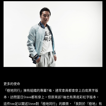
更多的使命
「極地同行」擁有組織的專屬T裇，通常會員都會穿上白底黑字版
本，訪問當日Steve都有穿上。但原來該T裇也有黑底彩虹字版本，
這件tee足以闡述Steve對「極地同行」的願景。「我對於『極地』有