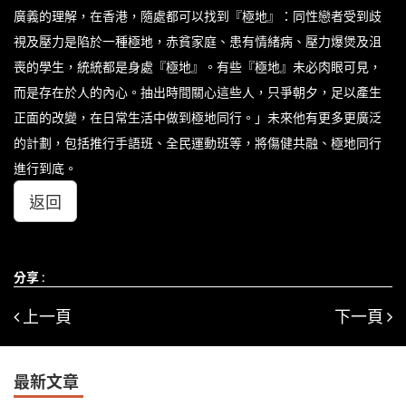
廣義的理解，在香港，隨處都可以找到『極地』：同性戀者受到歧
視及壓力是陷於一種極地，赤貧家庭、患有情緒病、壓力爆煲及沮
喪的學生，統統都是身處『極地』。有些『極地』未必肉眼可見，
而是存在於人的內心。抽出時間關心這些人，只爭朝夕，足以產生
正面的改變，在日常生活中做到極地同行。」未來他有更多更廣泛
的計劃，包括推行手語班、全民運動班等，將傷健共融、極地同行
進行到底。
返回
分享 :
上一頁
下一頁
最新文章