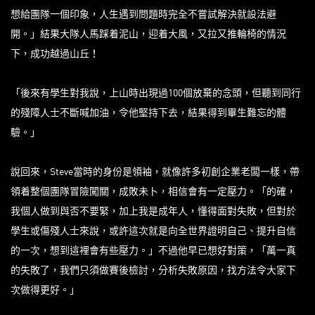
想給團隊一個印象，人生遇到問題時完全不嘗試解決就設法避
開。」結果大隊人馬踩着泥山，迎着大風，又拉又推輪椅的情況
下，成功越過山丘！
「後來有學生對我說，上山時出現過100個放棄的念頭，但聽到同行
的殘障人士不斷喊加油，令他堅持下去，結果得到畢生難忘的體
驗。」
說回來，Steve當時的身份是領袖，就像許多初創企業老闆一樣，帶
領着整個團隊冒險闖關，成敗未卜，相信會有一定壓力。「的確，
我個人做到與否不要緊，加上我是成年人，懂得面對失敗，但對於
學生或傷殘人士來說，或許這次就是向全世界證明自己、提升自信
的一次，想到這裡會有些壓力。」不過他早已想好對策，「萬一真
的失敗了，我們只須做賽後檢討，分析失敗原因，找方法令大家下
次做得更好。」