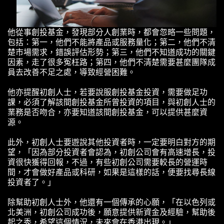
他從事創投基金，發現部分人創業時，都會忽略一些問題，
包括：第一，他們不能將產品或服務量化；第二，他們不清
楚市場需求，錯誤評估形勢；第三，他們不知道成功的關鍵
因素，走了很多冤枉路；第四，他們不清楚需要甚麼團隊成
員去改善不足之處，導致經營困難。
他亦提醒初創人士，若要說服創投基金投資，需要做足功
課，必須了解該間創投基金所曾投資的項目，與初創人士的
業務是否吻合，亦要知道該間創投基金，可以提供甚麼資
源。
此外，初創人士要遊說其他投資者時，一定要明白對方的期
望，「因為部分投資者會認為，初創公司會有高速增長，投
資很快獲得回報，不過，有些初創公司需要較長的營運時
間，才會做好產品或科研，如果是這樣的話，便要找尋長線
投資者了。」
除幫助初創人士外，他還有一個傳承的心願，「在以色列或
北美洲，初創公司成功後，願意提供新資金及經驗，幫助後
起之秀，希望這個情況，未來會在香港出現。」