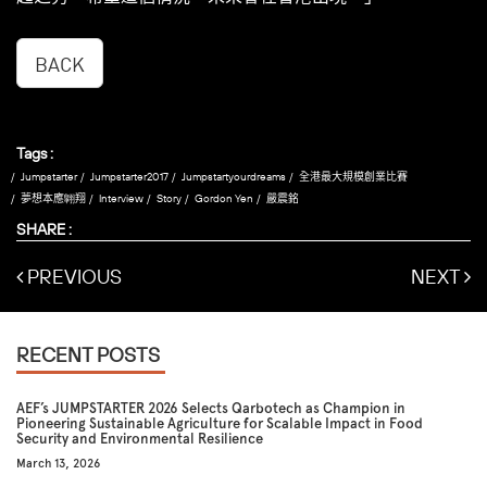
BACK
Tags :
Jumpstarter
Jumpstarter2017
Jumpstartyourdreams
全港最大規模創業比賽
夢想本應翺翔
Interview
Story
Gordon Yen
嚴震銘
SHARE :
PREVIOUS
NEXT
RECENT POSTS
AEF’s JUMPSTARTER 2026 Selects Qarbotech as Champion in
Pioneering Sustainable Agriculture for Scalable Impact in Food
Security and Environmental Resilience
March 13, 2026