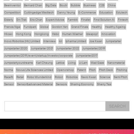
Beeinventor
Bernard Chan
Big Data
Boutir
Bubble
Business
C2B
China
Competition
Cuttingedge Medtech
Danny Yeung
E-Commerce
Education
Edutech
Elderly
En-Trak
Eric Chan
Expert Advice
Farm66
Finalist
Find Solution Ai
Fintech
Francis Ngai
Fundpark
Global
Gordon Yen
Grand Finale
Healthy
Healthy Ageing
Hkcec
Hong Kong
Hongkong
Hsbc
Human Washer
Ideapop!
Innovation
Inovo Robotics (Hk) Limited
Interview
Iot
Ipharma Limited
Joe Kwan
Jumpstarter
Jumpstarter 2020
Jumpstarter 2021
Jumpstarter 2022
Jumpstarter/2019
Jumpstarter/2019/event/startup/investor/corporate
Jumpstarter2017
Jumpstartyourdreams
Karl Cheung
Lattice
Living
Lt Lam
Mad Gaze
Nanomaterial
Norma
Novus Life Sciences Limited
Openvr.shop
Patent
Pitch
Pitch Deck
Pitching
Racefit
Retail
Robo Wunderkind
Robot
Robotics
Savio Kwan
Science
Semi Pitch
Sensor
Sensor&advanced Material
Sensors
Sharing Economy
Sherry Tsai
Sit & Shower
Skiills
Skills
Smart City
Social Commerce
Soft Wearable Robotics Limited
Start Up
Startup
Story
Student
Sustainability
Tech
SEARCH
Technology
Teddy Chan
Themills
Tin Shu Mak
Tips
Travel
Viewider
Vr
Wearables
Webinar
健康老齡化
傳感器
先進物料
全港最大規模創業比賽
創業盛典
嚴震銘
夢想本應翺翔
智慧城市
林亮
楊聖武
機械人技術
盛智文
總決賽
蔡曉慧
車品覺
關明生
關祖堯
陳子翔
陳智思
陳龍生
電子商務
魏華星