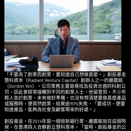
「不要為了創業而創業，要知道自己想做甚麼。」創投基金
慧科資本（Radiant Venture Capital）創辦人之一的嚴震銘
（Gordon Yen），公司業務主要是尋找及投資合適的科創公
司，因此會經常接觸到不同的創業人士，他留意到，不少年
輕人急於創業，未有做好準備，也沒有想清楚要做甚麼產品
或服務時，便貿然創業，結果逾90%失敗，「要成功，便要
知道產品，能夠為社會及顧客帶來的好處。」
創投基金，在2014年是一個很新穎行業，嚴震銘就在這個時
候，在香港與人合夥創立慧科資本，「當時，創投基金的公