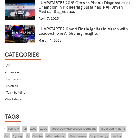
JUMPSTARTER 2025 Crowns Pharus Diagnostics as
Champion in Pioneering Sustainable AI-Driven
Medical Diagnostics
April 7, 2025
JUMPSTARTER Grand Finale Ignites in March with
Leadership in AI Sharing Insights
March 4, 2025
CATEGORIES
- All
- Business
- Conference
- Startups
- Team building
- Workshops
TAGS
1 Minute
1121
2019
2020
Acoustic Metamaterials Company
Advanced Material
Aef
Ageing
Ai
Alibaba
Alikeaudience
Allan Zeman
Ampd Energy
Bambu