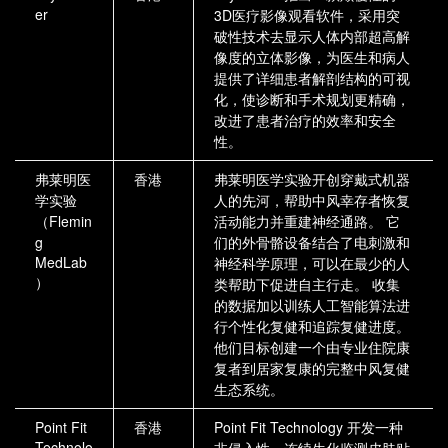
er
3D医疗影像观看软件，采用突
破性技术去显示人体内部超高解
像度的立体影像，为医生和病人
提供了详细患者解剖结构的可视
化，使诊断和手术规划更精确，
改进了患者治疗的效率和安全
性。
弗莱明医
香港
弗莱明医学实验开创穿戴式机器
学实验
人的先河，帮助中风幸存者恢复
（Flemin
活动能力并重建神经通路。 它
g
们的外骨骼设备结合了电刺激和
MedLab
神经科学原理，可以在最少的人
）
类帮助下促进自主行走。 收集
的数据加以训练人工智能算法进
行个性化复健和追踪复健进度。
他们目标创建一个由专业住院康
复者到居家复康的完整中风复健
生态系统。
Point Fit
香港
Point Fit Technology 开发一种
Technolo
非侵入性、连续生化监测皮肤贴