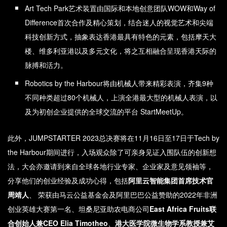
Art Tech Park艺术装置由国际和本地创意团队WOW和Way of
Difference首次合作及精心策划，结合迷人的视觉艺术和尖端
科技创新方式，抽象表达香港最具有特色的元素，包括摩天大
楼、维多利亚港以及多元文化，将之互相融合呈现香港天际的
脉搏和活力。
Robotics by the Harbour将由机械人带来精彩表演，齐集9种
不同种类超过80个机械人，上演全港最大型的机械人表演，以
及为初创企业提供的全球交流的平台 StartMeetUp。
此外，JUMPSTARTER 2023总决赛将在11月16日至17日于Tech by
the Harbour期间进行，入场观众除了可亲身见证入围队伍的创新想
法，大会亦邀请到来自全球各地行业专家、企业家及意见领袖等，
分享他们的创业经验及成功心得，包括
阿里云智能集团首席技术官
周靖人
、 荣获由马云公益基金会及阿里巴巴公益赞助的2022年非洲
创业英雄大赛第一名、坦桑尼亚助农电商公司
East Africa Fruits
联
合创始人兼
CEO Elia Timotheo
、
港大医学院微生物学系教授兼艾