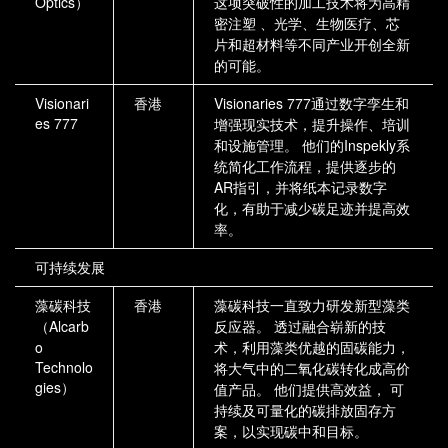
Optics）
这项突破性的加工技术将为高精
密注塑 、光学、生物医疗、芯
片和超材料等不同产业开创全新
的可能。
Visionari
香港
Visionaries 777通过数字孪生和
es 777
增强现实技术，提升操作、培训
和设施管理。 他们的Inspekly系
统简化工作流程，提供逐步的
AR指引，并将纸本记录数字
化，有助于减少碳足迹并提高效
率。
可持续发展
藻碳科技
香港
藻碳科技一直致力研发新型藻类
（Alcarb
反应器。 透过融合崭新的技
o
术，利用藻类优越的固碳能力，
Technolo
将大气中的二氧化碳转化成高价
gies）
值产品。 他们提供高效益， 可
持续及可量化的碳排放固存方
案，以实现碳中和目标。