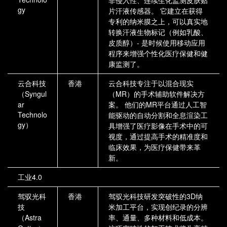
gy
片汗液传感器。 它建立在获得
专利的纳米膜之上，可以真实地
转换汗液生物标记（例如乳酸、
皮质醇）- 是时候使用移动应用
程序来增强个性化医疗保健和健
康监测了。
云合科技
香港
云合科技专注于以混合现实
（Syngul
（MR）的手术辅助软件解决方
ar
案。 他们的MR平台通过人工智
Technolo
能驱动的自动分割和全息渲染工
gy）
具增强了医疗影像在手术中的可
视度，通过提高手术的精准度和
临床效果，为医疗保健带来革
新。
工业4.0
驾驭光科
香港
驾驭光科技研发突破性的3D纳
技
米加工平台，实现创纪录的分辨
（Astra
率、通量、多种材料和低成本。