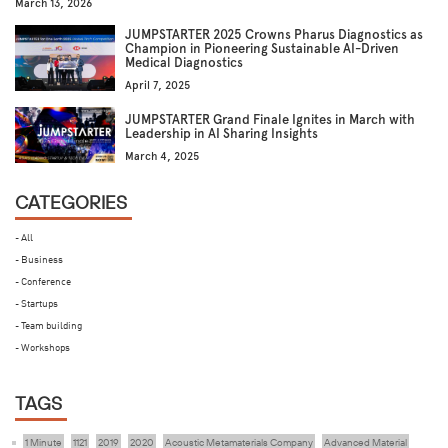
March 13, 2026
JUMPSTARTER 2025 Crowns Pharus Diagnostics as
Champion in Pioneering Sustainable AI-Driven
Medical Diagnostics
April 7, 2025
JUMPSTARTER Grand Finale Ignites in March with
Leadership in AI Sharing Insights
March 4, 2025
CATEGORIES
- All
- Business
- Conference
- Startups
- Team building
- Workshops
TAGS
1 Minute
1121
2019
2020
Acoustic Metamaterials Company
Advanced Material