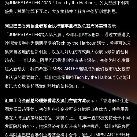
为JUMPSTARTER 2023「Tech by the Harbour」的大型线下创科
盛典，冀通过线下互动让大众接触并了解各种创新创意构思。
阿里巴巴香港创业者基金执行董事兼行政总裁周骆美琪
表示：
「JUMPSTARTER踏入第六届，今年我们继续创新，通过在香港尖
沙咀海滨举办为期两星期的Tech by the Harbour 活动，希望可以云
集来自各地的创新创意，以互动好玩的方式向大众展示最新的创科
趋势。 一直以来，阿里巴巴香港创业者基金深信，初创为社会发展
注入新动力，我们希望JUMPSTARTER继续成为他们被市场及投资
者认识的重要舞台。 我们也非常期待Tech by the Harbour活动能让
市民大众欣赏和感受到环球的创科魅力。」
汇丰工商金融总经理兼香港及澳门主管方啸
表示：「香港创科生态
圈发展日趋蓬勃，初创和科技企业可充分把握自身优势，并善用香
港在大湾区的策略性定位，乘势而上。 汇丰一直积极支持处于不同
发展阶段的企业，把握经济变化所带来的种种机遇。 我们很高兴再
次与阿里巴巴香港创业者基金携手合作，透过JUMPSTARTER环球