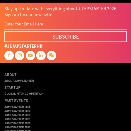
車品覺
關明生
關祖堯
陳子翔
陳智思
陳龍生
電子商務
魏華星
Stay up-to-date with everything about JUMPSTARTER 2026.
Sign up for our newsletter.
SUBSCRIBE
#JUMPSTARTERHK
ABOUT
ABOUT JUMPSTARTER
STARTUP
GLOBAL PITCH COMPETITION
PAST EVENTS
JUMPSTARTER 2025
JUMPSTARTER 2023
JUMPSTARTER 2022
JUMPSTARTER 2021
JUMPSTARTER 2020
JUMPSTARTER 2019