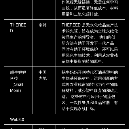
作流程无缝链接，无需任何学习
曲线，从而显著降低成本、材料
用量和二氧化碳排放。
THEREE
南韩
THEREED 是无水化妆品生产技
D
术的先驱，旨在成为全球永续化
妆品生产的领导者。 他们的创
新方法有助于开发下一代产品，
同时有助于环境保护，还可以采
用绿色生物技术，利用从农业残
留物中提取的植物原料。
蜗牛妈妈
中国
蜗牛妈妈开创替代石油基塑料的
科技
内地
生物基环保材料，运用创新的方
（Snail
式将农业残留物转化为可生物降
Mom）
解材料，减少塑料废弃物和碳足
迹。 这些材料可应用于物流包
装、一次性餐具和食品容器，有
助于实现永续目标。
Web3.0