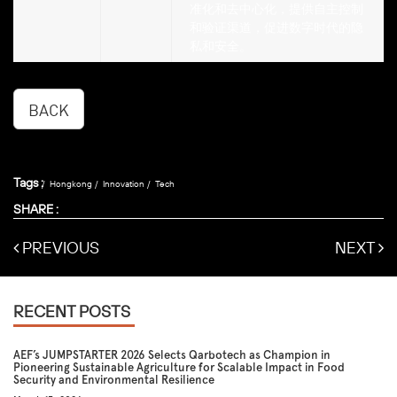
准化和去中心化，提供自主控制
和验证渠道，促进数字时代的隐
私和安全。
BACK
Tags :
Hongkong
Innovation
Tech
SHARE :
PREVIOUS
NEXT
RECENT POSTS
AEF’s JUMPSTARTER 2026 Selects Qarbotech as Champion in
Pioneering Sustainable Agriculture for Scalable Impact in Food
Security and Environmental Resilience