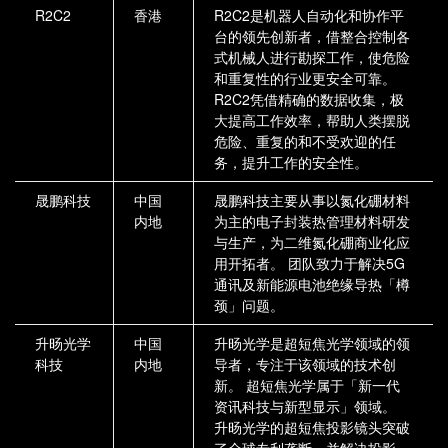
R2C2
香港
R2C2是机器人自动化和协作平
台的领先创新者，借整合控制各
式机械人进行勘探工作，使危险
和重复性的行业更安全可靠。
R2C2凭借精确的数据收集，极
大提高工作效率，帮助人类摆脱
危险、重复的和不受欢迎的任
务，提升工作的安全性。
晟鹏科技
中国
晟鹏科技主要从事以氮化硼材料
内地
为主的电子封装热管理材料研发
与生产，为二维氮化硼商业化应
用开拓者。 团队致力于解决5G
通讯及新能源电池绝缘导热「樽
颈」问题。
升旸光学
中国
升旸光学是超短焦光学领域的领
科技
内地
导者，专注于该领域的技术创
新。 超短焦光学属于「新一代
资讯科技与新型显示」领域。
升旸光学的超短焦投影镜头突破
了全球专利垄断，并解决投影、