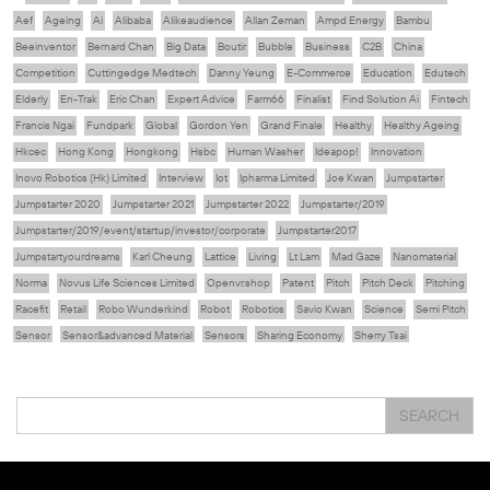
Aef
Ageing
Ai
Alibaba
Alikeaudience
Allan Zeman
Ampd Energy
Bambu
Beeinventor
Bernard Chan
Big Data
Boutir
Bubble
Business
C2B
China
Competition
Cuttingedge Medtech
Danny Yeung
E-Commerce
Education
Edutech
Elderly
En-Trak
Eric Chan
Expert Advice
Farm66
Finalist
Find Solution Ai
Fintech
Francis Ngai
Fundpark
Global
Gordon Yen
Grand Finale
Healthy
Healthy Ageing
Hkcec
Hong Kong
Hongkong
Hsbc
Human Washer
Ideapop!
Innovation
Inovo Robotics (Hk) Limited
Interview
Iot
Ipharma Limited
Joe Kwan
Jumpstarter
Jumpstarter 2020
Jumpstarter 2021
Jumpstarter 2022
Jumpstarter/2019
Jumpstarter/2019/event/startup/investor/corporate
Jumpstarter2017
Jumpstartyourdreams
Karl Cheung
Lattice
Living
Lt Lam
Mad Gaze
Nanomaterial
Norma
Novus Life Sciences Limited
Openvr.shop
Patent
Pitch
Pitch Deck
Pitching
Racefit
Retail
Robo Wunderkind
Robot
Robotics
Savio Kwan
Science
Semi Pitch
Sensor
Sensor&advanced Material
Sensors
Sharing Economy
Sherry Tsai
Sit & Shower
Skiills
Skills
Smart City
Social Commerce
Soft Wearable Robotics Limited
Start Up
Startup
Story
Student
Sustainability
Tech
SEARCH
Technology
Teddy Chan
Themills
Tin Shu Mak
Tips
Travel
Viewider
Vr
Wearables
Webinar
健康老齡化
傳感器
先進物料
全港最大規模創業比賽
創業盛典
嚴震銘
夢想本應翺翔
智慧城市
林亮
楊聖武
機械人技術
盛智文
總決賽
蔡曉慧