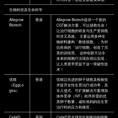
生物科技及生命科学
Allegrow
香港
Allegrow Biotech提供一个新的
Biotech
CGT解决方案，可以拯救生命！
让治疗细胞的研发与生产变得既
经济又高效。 主要运用多种生
物材料建构「教练细胞」，为对
抗疾病的「治疗细胞」创造了完
美的训练营。 这种创新方法令
未来的细胞疗法现在得以实现，
让人类更早受益于这一突破性技
术！
优殖
香港
优殖以先进的卵子拯救及检验技
（EggLo
术提升女性生育治疗成功率，其
gics）
非入侵式、可扩展解决方案增加
体外受孕（IVF）程序所需的优
质卵子数量，减轻准妈妈在生育
治疗时的压力和痛苦。
Cell4D
英国
Cell4D是全球首款AI驱动的细胞