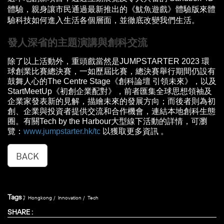
體驗，親身讓市民通過最新推出的《魷魚遊戲》體驗版來體
驗科技如何進入生活各個層面，並徹底改變我們生活。
發人深省的主題演講與創科交流
除了以上活動外，重頭戲當然是JUMPSTARTER 2023 環
球創業比賽總決賽，一如歷屆比賽，總決賽舉行期間仍設有
鼓舞人心的The Centre Stage《創科論壇 引領未來》，以及
StartMeetUp《初創企業配對》，前者匯集全球思想領袖及
企業家發表新的見解，描繪未來的發展方向；而後者則為初
創、企業與投資者提供交流和合作機會，連結本地創科生態
圈。有關Tech by the Harbour大型線下活動的詳情，可瀏
覽：
www.jumpstarter.hk/tc
以獲取更多資訊 。
BACK
Tags :
Hongkong
Innovation
Tech
SHARE :