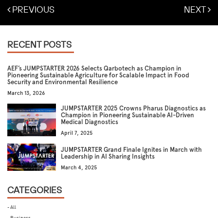
PREVIOUS
NEXT
RECENT POSTS
AEF’s JUMPSTARTER 2026 Selects Qarbotech as Champion in
Pioneering Sustainable Agriculture for Scalable Impact in Food
Security and Environmental Resilience
March 13, 2026
JUMPSTARTER 2025 Crowns Pharus Diagnostics as
Champion in Pioneering Sustainable AI-Driven
Medical Diagnostics
April 7, 2025
JUMPSTARTER Grand Finale Ignites in March with
Leadership in AI Sharing Insights
March 4, 2025
CATEGORIES
- All
- Business