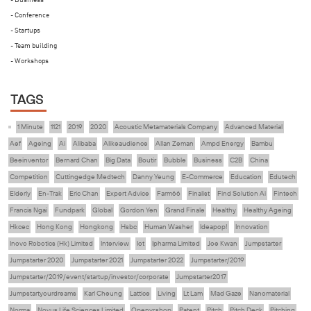
- Conference
- Startups
- Team building
- Workshops
TAGS
1 Minute
1121
2019
2020
Acoustic Metamaterials Company
Advanced Material
Aef
Ageing
Ai
Alibaba
Alikeaudience
Allan Zeman
Ampd Energy
Bambu
Beeinventor
Bernard Chan
Big Data
Boutir
Bubble
Business
C2B
China
Competition
Cuttingedge Medtech
Danny Yeung
E-Commerce
Education
Edutech
Elderly
En-Trak
Eric Chan
Expert Advice
Farm66
Finalist
Find Solution Ai
Fintech
Francis Ngai
Fundpark
Global
Gordon Yen
Grand Finale
Healthy
Healthy Ageing
Hkcec
Hong Kong
Hongkong
Hsbc
Human Washer
Ideapop!
Innovation
Inovo Robotics (Hk) Limited
Interview
Iot
Ipharma Limited
Joe Kwan
Jumpstarter
Jumpstarter 2020
Jumpstarter 2021
Jumpstarter 2022
Jumpstarter/2019
Jumpstarter/2019/event/startup/investor/corporate
Jumpstarter2017
Jumpstartyourdreams
Karl Cheung
Lattice
Living
Lt Lam
Mad Gaze
Nanomaterial
Norma
Novus Life Sciences Limited
Openvr.shop
Patent
Pitch
Pitch Deck
Pitching