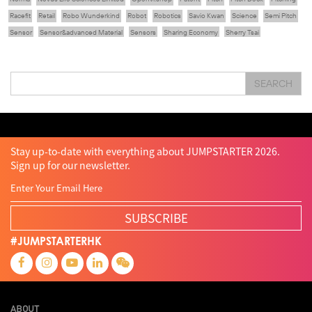
Racefit
Retail
Robo Wunderkind
Robot
Robotics
Savio Kwan
Science
Semi Pitch
Sensor
Sensor&advanced Material
Sensors
Sharing Economy
Sherry Tsai
Sit & Shower
Skiills
Skills
Smart City
Social Commerce
Soft Wearable Robotics Limited
Start Up
Startup
Story
Student
Sustainability
Tech
SEARCH
Technology
Teddy Chan
Themills
Tin Shu Mak
Tips
Travel
Viewider
Vr
Wearables
Webinar
健康老齡化
傳感器
先進物料
全港最大規模創業比賽
創業盛典
嚴震銘
夢想本應翺翔
智慧城市
林亮
楊聖武
機械人技術
盛智文
總決賽
蔡曉慧
車品覺
關明生
關祖堯
陳子翔
陳智思
陳龍生
電子商務
魏華星
Stay up-to-date with everything about JUMPSTARTER 2026.
Sign up for our newsletter.
SUBSCRIBE
#JUMPSTARTERHK
ABOUT