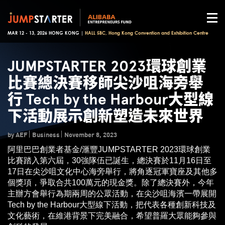
MAR 12 - 13, 2026 HONG KONG |
HALL 5BC, Hong Kong Convention and Exhibition Centre
JUMPSTARTER 2023環球創業
比賽總決賽移師尖沙咀海旁舉
行 Tech by the Harbour大型線
下活動展示創新塑造未來世界
by AEF
Business
November 8, 2023
阿里巴巴創業者基金/滙豐JUMPSTARTER 2023環球創業
比賽踏入第六屆，30強隊伍已誕生，總決賽於11月16日至
17日在尖沙咀文化中心海旁舉行，將角逐冠軍寶座及其他多
個獎項，爭取合共100萬元的現金獎。除了總決賽外，今年
主辦方會舉行為期兩周的公眾活動，在尖沙咀海濱一帶展開
Tech by the Harbour大型線下活動，把代表各種創新科技及
文化藝術，在維港背景下完美融合，希望普羅大眾能夠參與