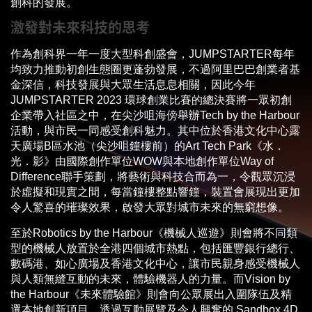
創科的發展。
激發對未來科技的思考
作為創科界一年一度大型科創盛會，JUMPSTARTER每年
均致力推動初創生態圈更蓬勃發展，不過阿里巴巴創業者基
金深信，科技發展與大眾生活息息相關，因此今年
JUMPSTARTER 2023 環球創業比賽的總決賽將一眾初創
企業帶入社區之中，在尖沙咀海傍舉辦Tech by the Harbour
活動，與市民一同感受創科魅力。其中位於香港文化中心露
天廣場B區水池（尖沙咀鐘樓前）的Art Tech Park《水．
光．影》由國際創作單位WOW與本地創作單位Way of
Difference聯手策劃，將藝術與科技合而為一，令觀眾沉浸
於虛擬和現實之間，每當鐘樓整點響鐘，裝置會展現出更加
令人驚喜的璀璨效果，啟發大眾對城市未來的無窮想像。
至於Robotics by the Harbour《機械人巡遊》則會將不同類
型的機械人放置於全港四個城市熱點，包括匯豐銀行總行、
數碼港、如心廣場及香港文化中心，讓市民親身感受機械人
與人類無縫互動的未來，體驗機器人的力量。而Vision by
the Harbour《未來體驗館》則會向公眾展出入圍隊伍及精
選本地創新項目，透過互動展覽及令人興奮的 Sandbox 4D