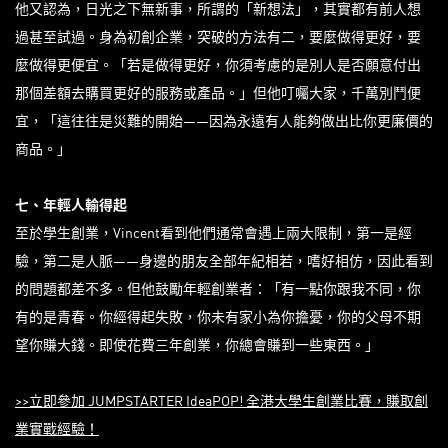
他又認為，日光之下無新事，所謂的「新想法」，其實都有前人想
過甚至試過。身為初創企業，突破的方法有二，要麼做得更好，要
麼做得更便宜。「若是做得更好，你須考慮的是別人是否願意付出
那個差額去購買更好的服務或產品。」但他叮囑大家，千萬別鬥便
宜，「這往往是災難的開始——因為永遠有人能夠做出比你更廉價的
商品。」
七、年輕人輸得起
至於學生創業，Vincent看到他們通常會遇上兩大限制，第一是經
驗，第二是人脈——身邊的朋友全部年紀相若，嗜好相仿，因此看到
的問題都差不多。但他鼓勵年輕創業者：「有一點你跟我不同，你
有的是青春。你經得起失敗，你未有家小為你擔憂，你的父母不期
望你賺大錢。即使花費三年創業，你總會賺到一些東西。」
>>立即參加 JUMPSTARTER IdeaPOP! 全港大學生創業比賽，賺取創
業實戰經驗！