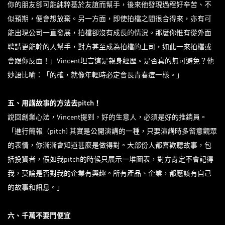
你的朋友卻可能純粹基於友誼而幫手，後來他發現過程好辛苦、不
似預期，便會想放棄。另一方面，即使拍檔之間很合得來，亦有可
能出現公司一直發展，拍檔卻沒有成長的情況。那麼你惟有從外面
聘請更能幹的人幫手，對方甚至成為拍檔的上司，如此一來拍檔或
會跟你反面！」Vincent坦言這是親身經歷。是否真的無可避免？他
妙語比喻：「的確，就像年輕時必定會長青春痘一樣。」
五、用講故事的方法去
pitch！
說回創業心法，Vincent提到，好的生意人，必須是好的推銷員。
「進行簡報（pitch) 其實是公開演講的一種，只要演講時多留意觀眾
的表情，你漸漸會知道甚麼是做得對。大部份人都喜歡聽故事，包
括投資者，假如我pitch的時候只展示一堆圖表，對方肯定不會記得
我，莫論是否對我的企業有興趣。所有產品、企業，都應該有自己
的故事和訊息。」
六、千萬不要鬥便宜