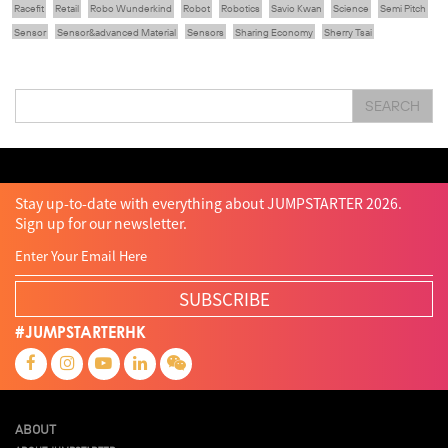
Racefit
Retail
Robo Wunderkind
Robot
Robotics
Savio Kwan
Science
Semi Pitch
Sensor
Sensor&advanced Material
Sensors
Sharing Economy
Sherry Tsai
Sit & Shower
Skiills
Skills
Smart City
Social Commerce
Soft Wearable Robotics Limited
Start Up
Startup
Story
Student
Sustainability
Tech
SEARCH
Technology
Teddy Chan
Themills
Tin Shu Mak
Tips
Travel
Viewider
Vr
Wearables
Webinar
健康老齡化
傳感器
先進物料
全港最大規模創業比賽
創業盛典
嚴震銘
夢想本應翺翔
智慧城市
林亮
楊聖武
機械人技術
盛智文
總決賽
蔡曉慧
車品覺
關明生
關祖堯
陳子翔
陳智思
陳龍生
電子商務
魏華星
Stay up-to-date with everything about JUMPSTARTER 2026.
Sign up for our newsletter.
SUBSCRIBE
#JUMPSTARTERHK
ABOUT