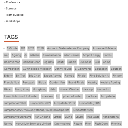
- Conference
- Startups
- Team building
- Workshops
TAGS
1 Minute
1121
2019
2020
Acoustic Metamaterials Company
Advanced Material
Aef
Ageing
Ai
Alibaba
Alikeaudience
Allan Zeman
Ampd Energy
Bambu
Beeinventor
Bernard Chan
Big Data
Boutir
Bubble
Business
C2B
China
Competition
Cuttingedge Medtech
Danny Yeung
E-Commerce
Education
Edutech
Elderly
En-Trak
Eric Chan
Expert Advice
Farm66
Finalist
Find Solution Ai
Fintech
Francis Ngai
Fundpark
Global
Gordon Yen
Grand Finale
Healthy
Healthy Ageing
Hkcec
Hong Kong
Hongkong
Hsbc
Human Washer
Ideapop!
Innovation
Inovo Robotics (Hk) Limited
Interview
Iot
Ipharma Limited
Joe Kwan
Jumpstarter
Jumpstarter 2020
Jumpstarter 2021
Jumpstarter 2022
Jumpstarter/2019
Jumpstarter/2019/event/startup/investor/corporate
Jumpstarter2017
Jumpstartyourdreams
Karl Cheung
Lattice
Living
Lt Lam
Mad Gaze
Nanomaterial
Norma
Novus Life Sciences Limited
Openvr.shop
Patent
Pitch
Pitch Deck
Pitching