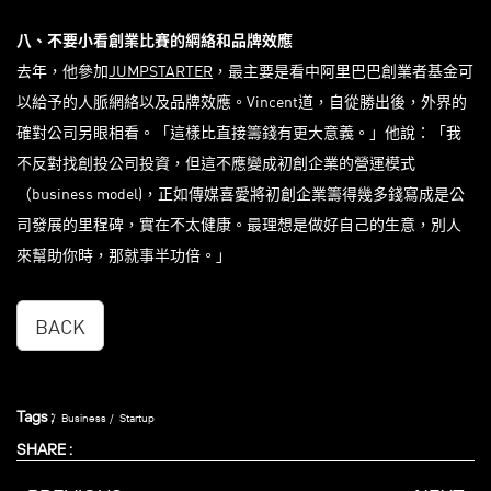
八、不要小看創業比賽的網絡和品牌效應
去年，他參加
JUMPSTARTER
，最主要是看中阿里巴巴創業者基金可
以給予的人脈網絡以及品牌效應。Vincent道，自從勝出後，外界的
確對公司另眼相看。「這樣比直接籌錢有更大意義。」他說：「我
不反對找創投公司投資，但這不應變成初創企業的營運模式
（business model)，正如傳媒喜愛將初創企業籌得幾多錢寫成是公
司發展的里程碑，實在不太健康。最理想是做好自己的生意，別人
來幫助你時，那就事半功倍。」
BACK
Tags :
Business
Startup
SHARE :