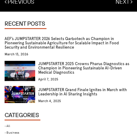
PREVIOUS
NEXT
RECENT POSTS
AEF’s JUMPSTARTER 2026 Selects Qarbotech as Champion in
Pioneering Sustainable Agriculture for Scalable Impact in Food
Security and Environmental Resilience
March 13, 2026
JUMPSTARTER 2025 Crowns Pharus Diagnostics as
Champion in Pioneering Sustainable AI-Driven
Medical Diagnostics
April 7, 2025
JUMPSTARTER Grand Finale Ignites in March with
Leadership in AI Sharing Insights
March 4, 2025
CATEGORIES
- All
- Business