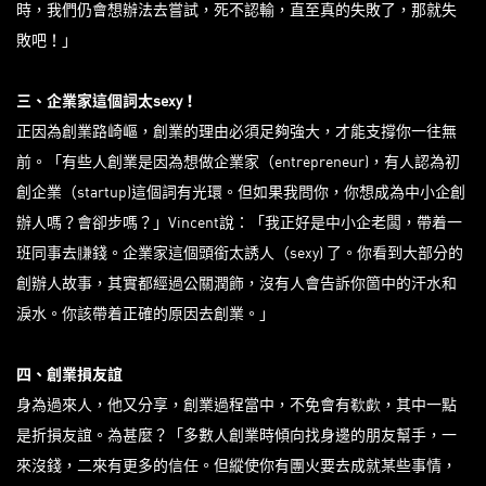
時，我們仍會想辦法去嘗試，死不認輸，直至真的失敗了，那就失
敗吧！」
三、企業家這個詞太
sexy！
正因為創業路崎嶇，創業的理由必須足夠強大，才能支撐你一往無
前。「有些人創業是因為想做企業家（entrepreneur)，有人認為初
創企業（startup)這個詞有光環。但如果我問你，你想成為中小企創
辦人嗎？會卻步嗎？」Vincent說：「我正好是中小企老闆，帶着一
班同事去膁錢。企業家這個頭銜太誘人（sexy) 了。你看到大部分的
創辦人故事，其實都經過公關潤飾，沒有人會告訴你箇中的汗水和
淚水。你該帶着正確的原因去創業。」
四、創業損友誼
身為過來人，他又分享，創業過程當中，不免會有欷歔，其中一點
是折損友誼。為甚麼？「多數人創業時傾向找身邊的朋友幫手，一
來沒錢，二來有更多的信任。但縱使你有團火要去成就某些事情，