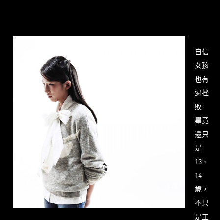
自信
女孩
也有
過挫
敗
畢竟
還只
是
13、
14
歲，
不只
是工