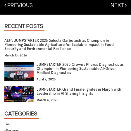
PREVIOUS
NEXT
RECENT POSTS
AEF’s JUMPSTARTER 2026 Selects Qarbotech as Champion in
Pioneering Sustainable Agriculture for Scalable Impact in Food
Security and Environmental Resilience
March 13, 2026
JUMPSTARTER 2025 Crowns Pharus Diagnostics as
Champion in Pioneering Sustainable AI-Driven
Medical Diagnostics
April 7, 2025
JUMPSTARTER Grand Finale Ignites in March with
Leadership in AI Sharing Insights
March 4, 2025
CATEGORIES
- All
- Business