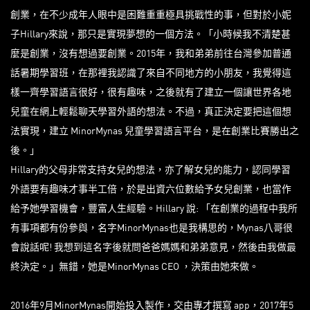
創業，在不少成年人眼中是困難重重極具挑戰性的事，但對於小妮
子Hillary來說，那只是實現夢想的一個方法。「小時候我不清楚甚
麼是創業，沒有想過要創業。2015年，我和弟弟前往台灣參加普通
話暑期學習班，在那裡我認識了來自不同地方的小朋友，我覺得這
樣一齊學習語言很好，很有趣味，之後就有了建立一個讓世界各地
兒童在網上輕鬆聊天學習外語的想法。不過，真正決定要把這個想
法實現，建立 MinorMynas 兒童學習語言平台，是在創業比賽勝出之
後。」
Hillary的父母非常支持女兒的想法，亦了解女兒的能力，認同學習
外語要有趣味才事半工倍，於是出資六位數給予女兒創業，也當作
給予她學習機會，豐富人生經驗。Hillary 說: 「在創業的過程中我所
有事項都有份參與，名字MinorMynas也是我構思的，Mynas八哥很
會說話呢! 我想到這名字後就問爸爸媽媽和弟弟意見，然後由我做最
終決定。」無錯，她是MinorMynas CEO ，決策由她來做。
2016年9月MinorMynas開始投入製作，交由專才撰寫 app，2017年5