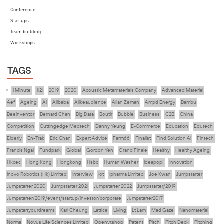
- Conference
- Startups
- Team building
- Workshops
TAGS
1 Minute
1121
2019
2020
Acoustic Metamaterials Company
Advanced Material
Aef
Ageing
Ai
Alibaba
Alikeaudience
Allan Zeman
Ampd Energy
Bambu
Beeinventor
Bernard Chan
Big Data
Boutir
Bubble
Business
C2B
China
Competition
Cuttingedge Medtech
Danny Yeung
E-Commerce
Education
Edutech
Elderly
En-Trak
Eric Chan
Expert Advice
Farm66
Finalist
Find Solution Ai
Fintech
Francis Ngai
Fundpark
Global
Gordon Yen
Grand Finale
Healthy
Healthy Ageing
Hkcec
Hong Kong
Hongkong
Hsbc
Human Washer
Ideapop!
Innovation
Inovo Robotics (Hk) Limited
Interview
Iot
Ipharma Limited
Joe Kwan
Jumpstarter
Jumpstarter 2020
Jumpstarter 2021
Jumpstarter 2022
Jumpstarter/2019
Jumpstarter/2019/event/startup/investor/corporate
Jumpstarter2017
Jumpstartyourdreams
Karl Cheung
Lattice
Living
Lt Lam
Mad Gaze
Nanomaterial
Norma
Novus Life Sciences Limited
Openvr.shop
Patent
Pitch
Pitch Deck
Pitching