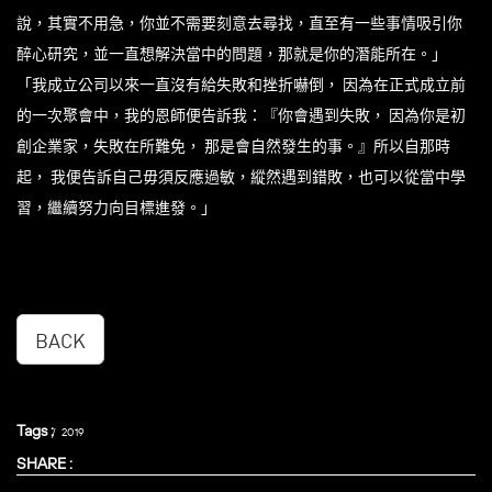
說，其實不用急，你並不需要刻意去尋找，直至有一些事情吸引你
醉心研究，並一直想解決當中的問題，那就是你的潛能所在。」
「我成立公司以來一直沒有給失敗和挫折嚇倒， 因為在正式成立前
的一次聚會中，我的恩師便告訴我：『你會遇到失敗， 因為你是初
創企業家，失敗在所難免， 那是會自然發生的事。』所以自那時
起， 我便告訴自己毋須反應過敏，縱然遇到錯敗，也可以從當中學
習，繼續努力向目標進發。」
BACK
Tags :
2019
SHARE :