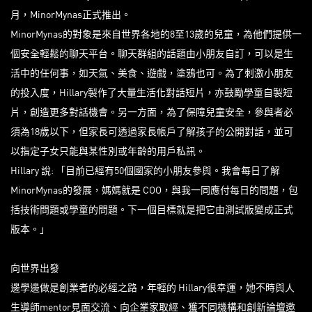
月，MinorMynas正式推出。
MinorMynas的對象是來自世界各地的8至13歲的兒童，為他們提供一
個安全輕鬆的聊天平台。聊天群組的話題由小朋友自訂，可以是生
活中的任何事，如天氣、美食、遊戲，塗鴉也可。為了刺激小朋友
的投入度，Hillary製作了大量生活化對話短片，亦鼓勵學童自製短
片，創造更多對話機會。另一方面，為了保障兒童安全，參與者必
須為18歲以下，但家長可透過家長帳戶了解孩子的公開對話，並可
以指定子女只能與某性別或年齡的用戶私訊。
Hillary 說: 「目前已經有50個國家的小朋友參與。我會每日了解
MinorMynas的發展，媽媽就是 COO，與我一同應付每日的問題，包
括技術問題或學童的問題。下一個目標就是把它由測試版變成正式
版本。」
向世界出發
邊學邊做是創業者的必經之路，年輕的 Hillary很幸運，她不時與人
生導師mentor見面交流、向企業家取經、獲不同機構和創新論壇邀