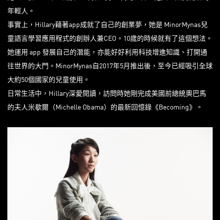
年輕人。
事實上，Hillary藉著app成就了自己的創業夢，她是 MinorMynas兒
童語言學習應用程式的創辦人兼CEO。10歲的時候就有了這個想法。
她運用 app 發展自己的潛能，亦能好好利用科技增進知識、打開通
往世界的大門。MinorMynas自2017年5月推出後，至今已經吸引全球
大約50個國家的兒童使用。
日常生活中，Hillary深愛閱讀，訪問時她剛完成美國前總統奧巴馬
的夫人米歇爾（Michelle Obama）的最新回憶錄《Becoming》。