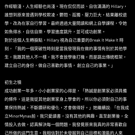
作經驗淺，人生經驗也尚淺。現在侃侃而談、自信滿滿的 Hillary，
誰想到原來曾遇到學校欺凌，鬱悶、孤獨、壓力巨大，結果離校退
學，改為在家自行學習。最終透過大量閱讀和網上自學課程，令她
如魚得水，自信自樂，學習進度跳升，並可成功創業。
對於這個人生轉捩點，Hillary 視為自己重要的Break It Make It 時
刻，「我的一個突破性時刻是當我發現我在做的事情有別於其他學
生，我跟其他人不一樣，我不會放學後打機，而是跳出傳統框架，
建立自己的身份，做自己喜歡的事情， 創立自己的事業。」
初生之犢
成功創業一年多，小小創業家的心得是，「熱誠是創業家必須具備
的條件，這是我從其他創業家身上學會的。所以你必須對自己的事
業保持熱誠，不斷鑽研和優化，才會做得好。」她繼續說: 「在我成
立MinorMynas前，我只愛讀書，沒有其他的興趣，直至創業後，全
情投入去做，認真解決每一個問題，我發覺原來我真的非常喜歡自
己所做的這門生意。我相信對於未發掘到自己目標和潛能的人來