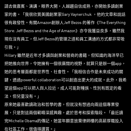
請去做嘉賓、演講，眼界大開，人越趨自信成熟，亦開始多讀創業
家的書。「我很欣賞美國創業家Gary Vaynerchuk ，他的文章和說話
很有啟發性。有關Amazon創辦人Jeff Bezos 的著作《The Everything
Store: Jeff Bezos and the Age of Amazon》亦令我獲益良多，雖然我
現在沒有員工，但Jeff Bezos的管理之道和員工溝通的方式都非常吸
引我。」
Hillary 雖然是近年才多讀與創業和營商的書籍，但知識的海洋早已
把她推向世界，令她擁有一個很廣闊的視野，就算只是辦一個app，
她的思考層面都是世界性、社會性。「我相信合作是未來成功的關
鍵，透過powerful collaboration可以創造出更大的成就。此外，我希
望這個app可以把人與人拉近，成人可能對種族、性別有既定的看
法，但兒童沒有。」
原來她最喜歡讀政治和哲學的書，但就沒有想過向兩這個專業發
展，只是對這兩個範疇深感興趣，處於思考和探索階段。「最近讀
完Michelle Obama的傳記，她當年願意放棄律師樓的高薪厚職投入
在社區工作，很值得讚賞。」