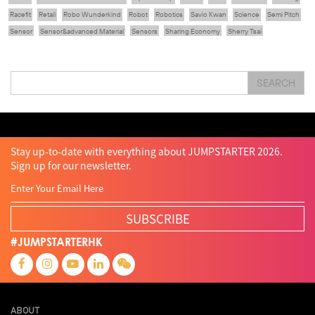
Racefit
Retail
Robo Wunderkind
Robot
Robotics
Savio Kwan
Science
Semi Pitch
Sensor
Sensor&advanced Material
Sensors
Sharing Economy
Sherry Tsai
Sit & Shower
Skiills
Skills
Smart City
Social Commerce
Soft Wearable Robotics Limited
Start Up
Startup
Story
Student
Sustainability
Tech
SEARCH
Technology
Teddy Chan
Themills
Tin Shu Mak
Tips
Travel
Viewider
Vr
Wearables
Webinar
健康老齡化
傳感器
先進物料
全港最大規模創業比賽
創業盛典
嚴震銘
夢想本應翺翔
智慧城市
林亮
楊聖武
機械人技術
盛智文
總決賽
蔡曉慧
車品覺
關明生
關祖堯
陳子翔
陳智思
陳龍生
電子商務
魏華星
Stay up-to-date with everything about JUMPSTARTER 2026.
Sign up for our newsletter.
SUBSCRIBE
#JUMPSTARTERHK
ABOUT