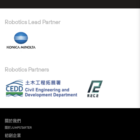
Robotics Lead Partner
Robotics Partners
關於我們
關於JUMPSTARTER
初創企業