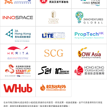
在本刊物/活動內(或由項目小組成員)表達的任何意見、研究成果、結論或建議，並不代表香港特別行政區
政府、創新科技署或創新及科技基金一般支援計劃評審委員會的觀點。