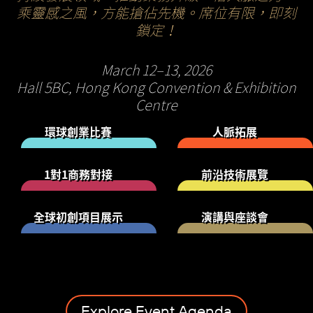
乘靈感之風，方能搶佔先機。席位有限，即刻
鎖定！
March 12–13, 2026
Hall 5BC, Hong Kong Convention & Exhibition
Centre
環球創業比賽
人脈拓展
1對1商務對接
前沿技術展覽
全球初創項目展示
演講與座談會
Explore Event Agenda