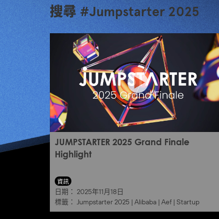
搜尋 #Jumpstarter 2025
JUMPSTARTER 2025 Grand Finale
Highlight
資訊
日期：
2025年11月18日
標籤：
Jumpstarter 2025
|
Alibaba
|
Aef
|
Startup