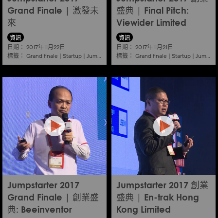
Grand Finale | 激發未
盛典 | Final Pitch:
來
Viewider Limited
資訊
資訊
日期：
日期：
2017年11月22日
2017年11月21日
標籤：
標籤：
Grand finale
|
Startup
|
Jumpstarter
|
Hkcec
Grand finale
|
Startup
|
Jumpstarter
Jumpstarter 2017
Jumpstarter 2017 創業
Grand Finale | 創業盛
盛典 | En-trak Hong
典: Beeinventor
Kong Limited