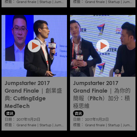
標籤：
標籤：
Grand finale
|
Startup
|
Jumpstarter
|
Hkcec
Grand finale
|
Startup
|
Jumpstarter
Jumpstarter 2017
Jumpstarter 2017
Grand Finale | 創業盛
Grand Finale | 為你的
典: CuttingEdge
簡報（Pitch）加分：積
MedTech
極思維
資訊
資訊
日期：
日期：
2017年11月21日
2017年11月21日
標籤：
標籤：
Grand finale
|
Startup
|
Jumpstarter
|
Hkcec
Grand finale
|
Startup
|
Jumpstarter