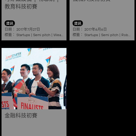
教育科技初賽
資訊
資訊
日期：
日期：
2017年7月27日
2017年6月6日
標籤：
標籤：
Startups
|
Semi pitch
|
Wearables
|
Iot
|
Edutech
Startups
|
Semi pitch
|
Robotics
金融科技初賽