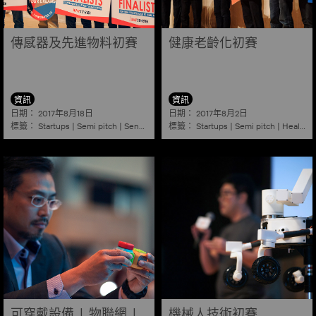
傳感器及先進物料初賽
健康老齡化初賽
資訊
資訊
日期：
日期：
2017年8月18日
2017年8月2日
標籤：
標籤：
Startups
|
Semi pitch
|
Sensors
|
Advanced materials
Startups
|
Semi pitch
|
Healthy ageing
可穿戴設備 | 物聯網 |
機械人技術初賽