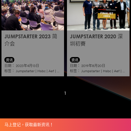
JUMPSTARTER 2023 简
JUMPSTARTER 2020 深
介会
圳初賽
资讯
资讯
日期：
日期：
2023年4月13日
2019年8月20日
标签：
标签：
Jumpstarter
|
Hsbc
|
Aef
|
Alibaba
|
2023
|
Jumpstarter
Information session
|
Hsbc
|
|
Aef
Shenzhe
|
Aliba
1
马上登记，获取最新资讯！