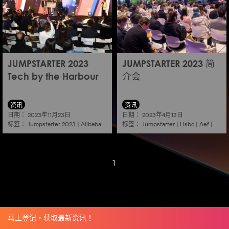
JUMPSTARTER 2023
JUMPSTARTER 2023 简
Tech by the Harbour
介会
资讯
资讯
日期：
日期：
2023年11月23日
2023年4月13日
标签：
标签：
Jumpstarter 2023
|
Alibaba
|
Aef
|
Startup
Jumpstarter
|
Hsbc
|
Aef
|
Aliba
1
马上登记，获取最新资讯！