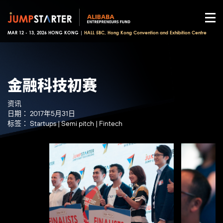
MAR 12 - 13, 2026 HONG KONG |
HALL 5BC, Hong Kong Convention and Exhibition Centre
金融科技初赛
资讯
日期：
2017年5月31日
标签：
Startups
|
Semi pitch
|
Fintech